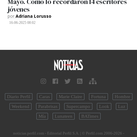
Mayo. Cómo lo recordaron 14 escritores
jóvenes
por
Adriana Lorusso
16-06-2025 08:02
Diario Perfil
Caras
Marie Claire
Fortuna
Hombre
Weekend
Parabrisas
Supercampo
Look
Luz
Mía
Lunateen
BATimes
noticias.perfil.com - Editorial Perfil S.A.
| © Perfil.com 2006-2026 -