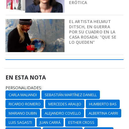
ERÓTICA
EL ARTISTA HELMUT
DITSCH, EN GUERRA
POR SU CUADRO EN LA
CASA ROSADA: "QUE SE
LO QUEDEN"
EN ESTA NOTA
PERSONALIDADES:
CARLA MALIANDI
SEBASTIÁN MARTÍNEZ DANIELL
RICARDO ROMERO
MERCEDES ARAUJO
HUMBERTO BAS
MARIANO DUBIN
ALEJANDRO COVELLO
ALBERTINA CARRI
LUIS SAGASTI
JUAN CARRÁ
ESTHER CROSS