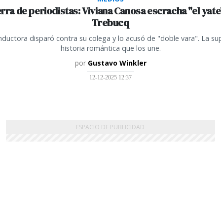
rra de periodistas: Viviana Canosa escracha "el yate
Trebucq
nductora disparó contra su colega y lo acusó de "doble vara". La su
historia romántica que los une.
por
Gustavo Winkler
12-12-2025 12:37