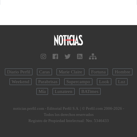
Diario Perfil
Caras
Marie Claire
Fortuna
Hombre
Weekend
Parabrisas
Supercampo
Look
Luz
Mía
Lunateen
BATimes
noticias.perfil.com - Editorial Perfil S.A.
| © Perfil.com 2006-2026 -
Todos los derechos reservados
Registro de Propiedad Intelectual: Nro. 5346433