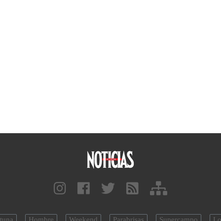
tuna
Hombre
Weekend
Parabrisas
Supercampo
Lo