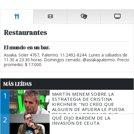
Restaurantes
El mundo en un bar.
Asiaka. Soler 4767, Palermo. 11.2492-8244. Lunes a sábados de
11.30 a 23.30 horas. Domingos cerrado. @asiakapalermo. Precio
promedio: $ 17.000.
MÁS LEÍDAS
1
MARTÍN MENEM SOBRE LA
ESTRATEGIA DE CRISTINA
KIRCHNER: "NO CREO QUE
ALGUIEN DE AFUERA LE PUEDA
DECIR A LA JUSTICIA LO QUE
2
QUÉ DIJO BARDEM DE LA
TIENE QUE HACER"
INVASIÓN DE CEUTA