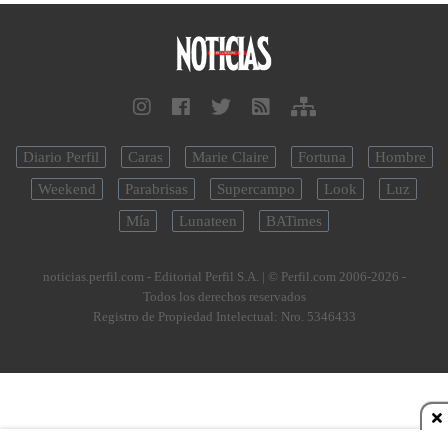
Diario Perfil
Caras
Marie Claire
Fortuna
Hombre
Weekend
Parabrisas
Supercampo
Look
Luz
Mía
Lunateen
BATimes
noticias.perfil.com - Editorial Perfil S.A.
| © Perfil.com 2006-2026 -
Todos los derechos reservados
Registro de Propiedad Intelectual: Nro. 5346433