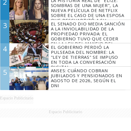
2
LA HISTORIA REAL DE "ELIZE:
SOMBRAS DE UNA MUJER", LA
NUEVA PELÍCULA DE NETFLIX
SOBRE EL CASO DE UNA ESPOSA
QUE DESCUARTIZÓ A SU
3
EL SENADO DIO MEDIA SANCIÓN
MARIDO
A LA INVIOLABILIDAD DE LA
PROPIEDAD PRIVADA: EL
GOBIERNO TUVO QUE CEDER
EN LA LEY DEL MANEJO DEL
4
EL GOBIERNO PERDIÓ LA
FUEGO
PULSEADA DEL NOMBRE: LA
"LEY DE TIERRAS" SE IMPUSO
EN TODA LA CONVERSACIÓN
DIGITAL
5
ANSES: CUÁNDO COBRAN
JUBILADOS Y PENSIONADOS EN
AGOSTO DE 2026, SEGÚN EL
DNI
Espacio Publicitario
Espacio Publicitario