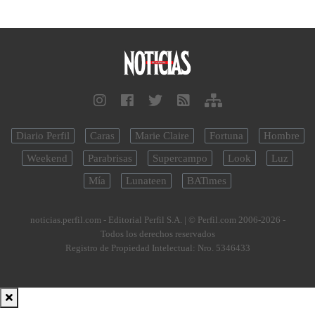
Diario Perfil
Caras
Marie Claire
Fortuna
Hombre
Weekend
Parabrisas
Supercampo
Look
Luz
Mía
Lunateen
BATimes
noticias.perfil.com - Editorial Perfil S.A.
| © Perfil.com 2006-2026 -
Todos los derechos reservados
Registro de Propiedad Intelectual: Nro. 5346433