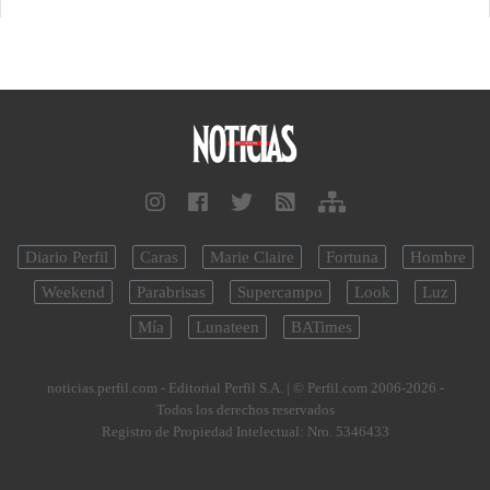
Diario Perfil
Caras
Marie Claire
Fortuna
Hombre
Weekend
Parabrisas
Supercampo
Look
Luz
Mía
Lunateen
BATimes
noticias.perfil.com - Editorial Perfil S.A.
| © Perfil.com 2006-2026 -
Todos los derechos reservados
Registro de Propiedad Intelectual: Nro. 5346433