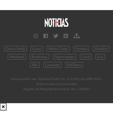
Diario Perfil
Caras
Marie Claire
Fortuna
Hombre
Weekend
Parabrisas
Supercampo
Look
Luz
Mía
Lunateen
BATimes
noticias.perfil.com - Editorial Perfil S.A.
| © Perfil.com 2006-2026 -
Todos los derechos reservados
Registro de Propiedad Intelectual: Nro. 5346433