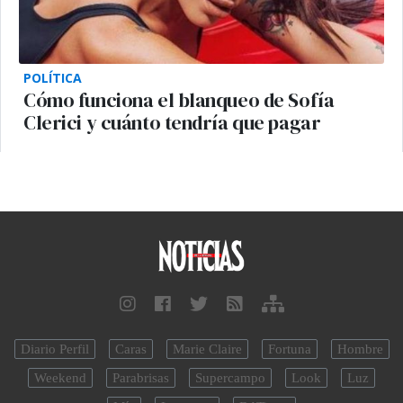
POLÍTICA
Cómo funciona el blanqueo de Sofía
Clerici y cuánto tendría que pagar
Diario Perfil
Caras
Marie Claire
Fortuna
Hombre
Weekend
Parabrisas
Supercampo
Look
Luz