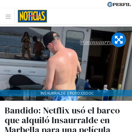
INSAURRALDE | FOTO:CEDOC
Bandido: Netflix usó el barco
que alquiló Insaurralde en
Marbella para una película