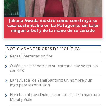
Juliana Awada mostró cómo construyó su
casa sustentable en La Patagonia: sin talar
ningún árbol y de la mano de su cuñado
NOTICIAS ANTERIORES DE "POLÍTICA"
Redes libertarias on fire
Quién es el economista surcoreano que se reunió
con CFK
La "avivada" de Yamil Santoro: un nombre y un
logo para la confusión
El ex barrabrava Duka le apuntó desde la marcha a
Majul y Viale