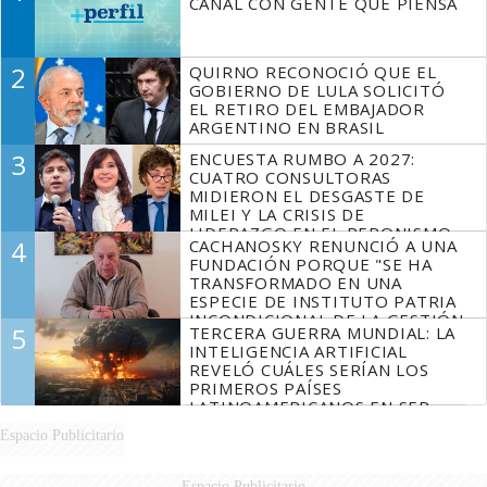
CANAL CON GENTE QUE PIENSA
2
QUIRNO RECONOCIÓ QUE EL
GOBIERNO DE LULA SOLICITÓ
EL RETIRO DEL EMBAJADOR
ARGENTINO EN BRASIL
3
ENCUESTA RUMBO A 2027:
CUATRO CONSULTORAS
MIDIERON EL DESGASTE DE
MILEI Y LA CRISIS DE
LIDERAZGO EN EL PERONISMO
4
CACHANOSKY RENUNCIÓ A UNA
FUNDACIÓN PORQUE "SE HA
TRANSFORMADO EN UNA
ESPECIE DE INSTITUTO PATRIA
INCONDICIONAL DE LA GESTIÓN
5
TERCERA GUERRA MUNDIAL: LA
DE MILEI"
INTELIGENCIA ARTIFICIAL
REVELÓ CUÁLES SERÍAN LOS
PRIMEROS PAÍSES
LATINOAMERICANOS EN SER
DERROTADOS
Espacio Publicitario
Espacio Publicitario