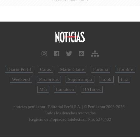
Diario Perfil
Caras
Marie Claire
Fortuna
Hombre
Weekend
Parabrisas
Supercampo
Look
Luz
Mía
Lunateen
BATimes
noticias.perfil.com - Editorial Perfil S.A.
| © Perfil.com 2006-2026 -
Todos los derechos reservados
Registro de Propiedad Intelectual: Nro. 5346433