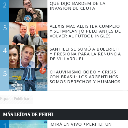
2
QUÉ DIJO BARDEM DE LA
TIENE QUE HACER"
INVASIÓN DE CEUTA
3
ALEXIS MAC ALLISTER CUMPLIÓ
Y SE IMPLANTÓ PELO ANTES DE
VOLVER AL FÚTBOL INGLÉS
4
SANTILLI SE SUMÓ A BULLRICH
Y PRESIONA PARA LA RENUNCIA
DE VILLARRUEL
5
CHAUVINISMO BOBO Y CRISIS
CON BRASIL: LOS ARGENTINOS
SOMOS DERECHOS Y HUMANOS
Espacio Publicitario
MÁS LEÍDAS DE PERFIL
1
¡MIRÁ EN VIVO +PERFIL!: UN