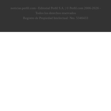
noticias.perfil.com - Editorial Perfil S.A.
| © Perfil.com 2006-2026 -
Todos los derechos reservados
Registro de Propiedad Intelectual: Nro. 5346433