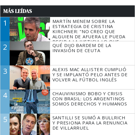
MÁS LEÍDAS
1
MARTÍN MENEM SOBRE LA
ESTRATEGIA DE CRISTINA
KIRCHNER: "NO CREO QUE
ALGUIEN DE AFUERA LE PUEDA
DECIR A LA JUSTICIA LO QUE
2
QUÉ DIJO BARDEM DE LA
TIENE QUE HACER"
INVASIÓN DE CEUTA
3
ALEXIS MAC ALLISTER CUMPLIÓ
Y SE IMPLANTÓ PELO ANTES DE
VOLVER AL FÚTBOL INGLÉS
4
CHAUVINISMO BOBO Y CRISIS
CON BRASIL: LOS ARGENTINOS
SOMOS DERECHOS Y HUMANOS
5
SANTILLI SE SUMÓ A BULLRICH
Y PRESIONA PARA LA RENUNCIA
DE VILLARRUEL