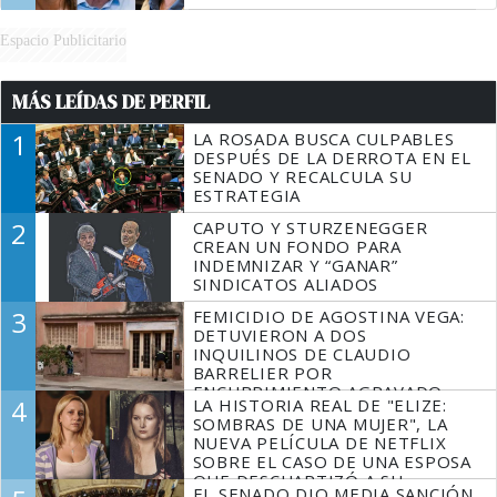
Espacio Publicitario
MÁS LEÍDAS DE PERFIL
1
LA ROSADA BUSCA CULPABLES
DESPUÉS DE LA DERROTA EN EL
SENADO Y RECALCULA SU
ESTRATEGIA
2
CAPUTO Y STURZENEGGER
CREAN UN FONDO PARA
INDEMNIZAR Y “GANAR”
SINDICATOS ALIADOS
3
FEMICIDIO DE AGOSTINA VEGA:
DETUVIERON A DOS
INQUILINOS DE CLAUDIO
BARRELIER POR
ENCUBRIMIENTO AGRAVADO
4
LA HISTORIA REAL DE "ELIZE:
SOMBRAS DE UNA MUJER", LA
NUEVA PELÍCULA DE NETFLIX
SOBRE EL CASO DE UNA ESPOSA
QUE DESCUARTIZÓ A SU
EL SENADO DIO MEDIA SANCIÓN