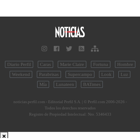
Diario Perfil
Caras
Marie Claire
Fortuna
Hombre
Weekend
Parabrisas
Supercampo
Look
Luz
Mía
Lunateen
BATimes
noticias.perfil.com - Editorial Perfil S.A.
| © Perfil.com 2006-2026 -
Todos los derechos reservados
Registro de Propiedad Intelectual: Nro. 5346433