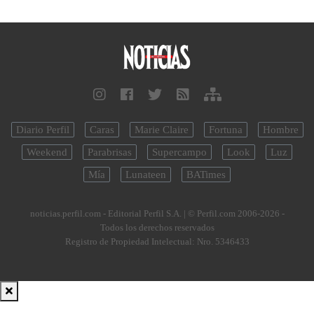
Diario Perfil
Caras
Marie Claire
Fortuna
Hombre
Weekend
Parabrisas
Supercampo
Look
Luz
Mía
Lunateen
BATimes
noticias.perfil.com - Editorial Perfil S.A.
| © Perfil.com 2006-2026 -
Todos los derechos reservados
Registro de Propiedad Intelectual: Nro. 5346433