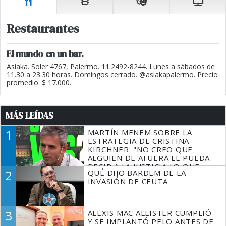
Restaurantes
El mundo en un bar.
Asiaka. Soler 4767, Palermo. 11.2492-8244. Lunes a sábados de
11.30 a 23.30 horas. Domingos cerrado. @asiakapalermo. Precio
promedio: $ 17.000.
MÁS LEÍDAS
1
MARTÍN MENEM SOBRE LA
ESTRATEGIA DE CRISTINA
KIRCHNER: "NO CREO QUE
ALGUIEN DE AFUERA LE PUEDA
DECIR A LA JUSTICIA LO QUE
2
QUÉ DIJO BARDEM DE LA
TIENE QUE HACER"
INVASIÓN DE CEUTA
3
ALEXIS MAC ALLISTER CUMPLIÓ
Y SE IMPLANTÓ PELO ANTES DE