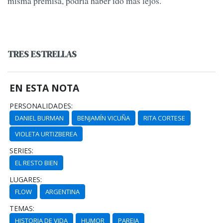
misma premisa, podría haber ido más lejos.
TRES ESTRELLAS
EN ESTA NOTA
PERSONALIDADES:
DANIEL BURMAN
BENJAMÍN VICUÑA
RITA CORTESE
VIOLETA URTIZBEREA
SERIES:
EL RESTO BIEN
LUGARES:
FLOW
ARGENTINA
TEMAS:
HISTORIA DE VIDA
HUMOR
PAREJA