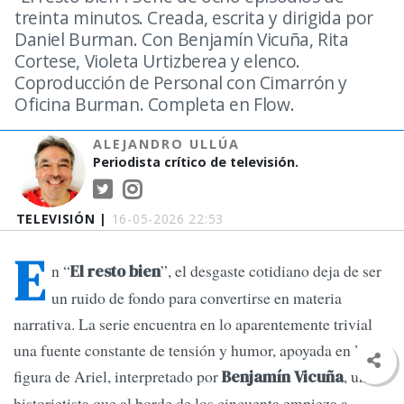
treinta minutos. Creada, escrita y dirigida por
Daniel Burman. Con Benjamín Vicuña, Rita
Cortese, Violeta Urtizberea y elenco.
Coproducción de Personal con Cimarrón y
Oficina Burman. Completa en Flow.
ALEJANDRO ULLÚA
Periodista crítico de televisión.
TELEVISIÓN |
16-05-2026 22:53
E
n “
”, el desgaste cotidiano deja de ser
El resto bien
un ruido de fondo para convertirse en materia
narrativa. La serie encuentra en lo aparentemente trivial
una fuente constante de tensión y humor, apoyada en la
figura de Ariel, interpretado por
, un
Benjamín Vicuña
historietista que al borde de los cincuenta empieza a