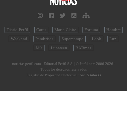
Diario Perfil
Caras
Marie Claire
Fortuna
Hombre
Weekend
Parabrisas
Supercampo
Look
Luz
Mía
Lunateen
BATimes
noticias.perfil.com - Editorial Perfil S.A.
| © Perfil.com 2006-2026 -
Todos los derechos reservados
Registro de Propiedad Intelectual: Nro. 5346433