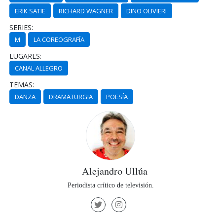
ERIK SATIE
RICHARD WAGNER
DINO OLIVIERI
SERIES:
M
LA COREOGRAFÍA
LUGARES:
CANAL ALLEGRO
TEMAS:
DANZA
DRAMATURGIA
POESÍA
Alejandro Ullúa
Periodista crítico de televisión.