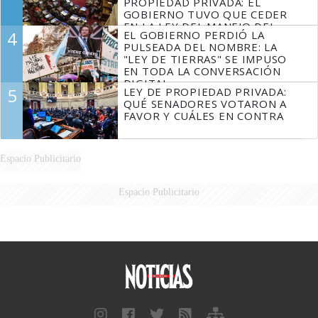
PROPIEDAD PRIVADA: EL
GOBIERNO TUVO QUE CEDER
EN LA LEY DEL MANEJO DEL
4
EL GOBIERNO PERDIÓ LA
FUEGO
PULSEADA DEL NOMBRE: LA
"LEY DE TIERRAS" SE IMPUSO
EN TODA LA CONVERSACIÓN
DIGITAL
5
LEY DE PROPIEDAD PRIVADA:
QUÉ SENADORES VOTARON A
FAVOR Y CUÁLES EN CONTRA
Espacio Publicitario
Espacio Publicitario