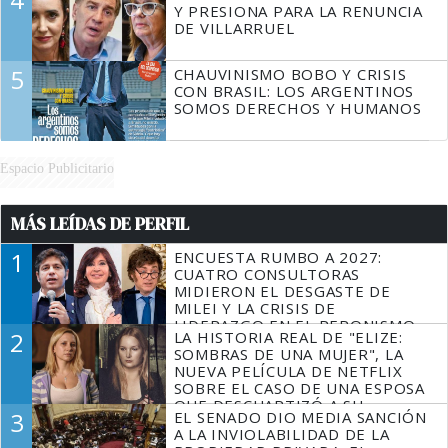
Y PRESIONA PARA LA RENUNCIA
DE VILLARRUEL
5
CHAUVINISMO BOBO Y CRISIS
CON BRASIL: LOS ARGENTINOS
SOMOS DERECHOS Y HUMANOS
Espacio Publicitario
MÁS LEÍDAS DE PERFIL
1
ENCUESTA RUMBO A 2027:
CUATRO CONSULTORAS
MIDIERON EL DESGASTE DE
MILEI Y LA CRISIS DE
LIDERAZGO EN EL PERONISMO
2
LA HISTORIA REAL DE "ELIZE:
SOMBRAS DE UNA MUJER", LA
NUEVA PELÍCULA DE NETFLIX
SOBRE EL CASO DE UNA ESPOSA
QUE DESCUARTIZÓ A SU
3
EL SENADO DIO MEDIA SANCIÓN
MARIDO
A LA INVIOLABILIDAD DE LA