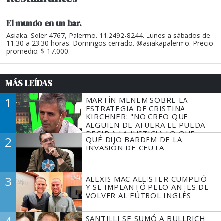
El mundo en un bar.
Asiaka. Soler 4767, Palermo. 11.2492-8244. Lunes a sábados de
11.30 a 23.30 horas. Domingos cerrado. @asiakapalermo. Precio
promedio: $ 17.000.
MÁS LEÍDAS
1
MARTÍN MENEM SOBRE LA
ESTRATEGIA DE CRISTINA
KIRCHNER: "NO CREO QUE
ALGUIEN DE AFUERA LE PUEDA
DECIR A LA JUSTICIA LO QUE
2
QUÉ DIJO BARDEM DE LA
TIENE QUE HACER"
INVASIÓN DE CEUTA
3
ALEXIS MAC ALLISTER CUMPLIÓ
Y SE IMPLANTÓ PELO ANTES DE
VOLVER AL FÚTBOL INGLÉS
4
SANTILLI SE SUMÓ A BULLRICH