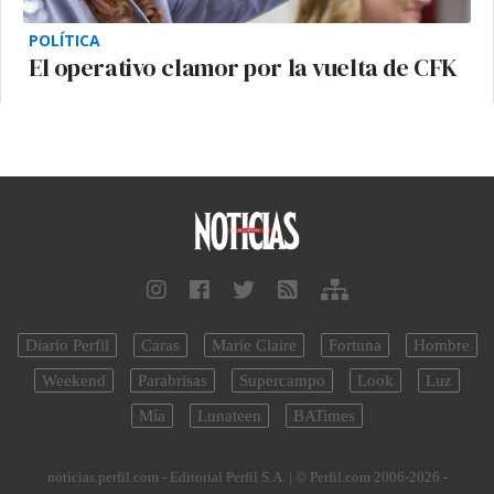
POLÍTICA
El operativo clamor por la vuelta de CFK
Diario Perfil
Caras
Marie Claire
Fortuna
Hombre
Weekend
Parabrisas
Supercampo
Look
Luz
Mía
Lunateen
BATimes
noticias.perfil.com - Editorial Perfil S.A.
| © Perfil.com 2006-2026 -