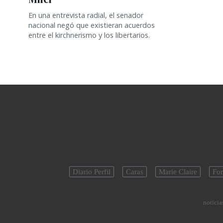
En una entrevista radial, el senador
nacional negó que existieran acuerdos
entre el kirchnerismo y los libertarios.
Diario Perfil
Caras
Marie Claire
For
noticias