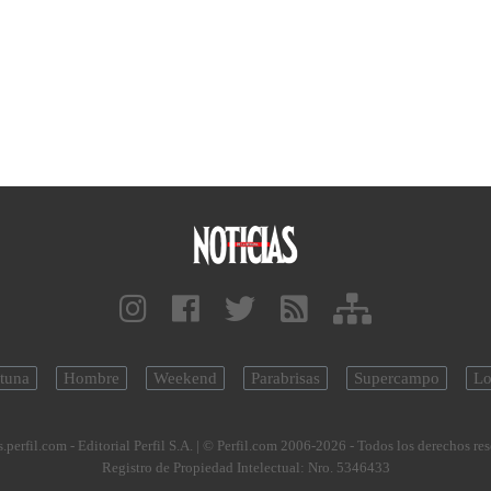
tuna
Hombre
Weekend
Parabrisas
Supercampo
Lo
.perfil.com - Editorial Perfil S.A.
| © Perfil.com 2006-2026 - Todos los derechos re
Registro de Propiedad Intelectual: Nro. 5346433