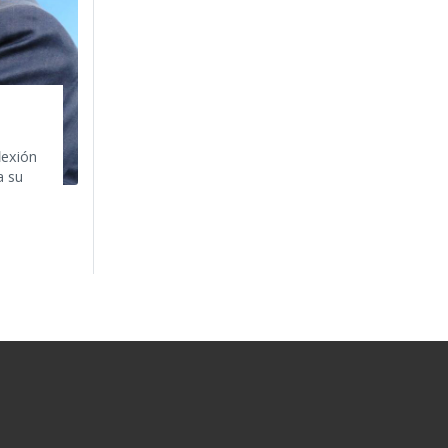
lexión
a su