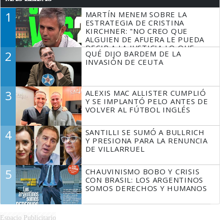
1
MARTÍN MENEM SOBRE LA
ESTRATEGIA DE CRISTINA
KIRCHNER: "NO CREO QUE
ALGUIEN DE AFUERA LE PUEDA
DECIR A LA JUSTICIA LO QUE
2
QUÉ DIJO BARDEM DE LA
TIENE QUE HACER"
INVASIÓN DE CEUTA
3
ALEXIS MAC ALLISTER CUMPLIÓ
Y SE IMPLANTÓ PELO ANTES DE
VOLVER AL FÚTBOL INGLÉS
4
SANTILLI SE SUMÓ A BULLRICH
Y PRESIONA PARA LA RENUNCIA
DE VILLARRUEL
5
CHAUVINISMO BOBO Y CRISIS
CON BRASIL: LOS ARGENTINOS
SOMOS DERECHOS Y HUMANOS
Espacio Publicitario