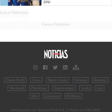
DNI
Espacio Publicitario
Espacio Publicitario
Diario Perfil
Caras
Marie Claire
Fortuna
Hombre
Weekend
Parabrisas
Supercampo
Look
Luz
Mía
Lunateen
BATimes
noticias.perfil.com - Editorial Perfil S.A.
| © Perfil.com 2006-2026 -