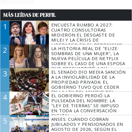
MÁS LEÍDAS DE PERFIL
1
ENCUESTA RUMBO A 2027:
CUATRO CONSULTORAS
MIDIERON EL DESGASTE DE
MILEI Y LA CRISIS DE
LIDERAZGO EN EL PERONISMO
2
LA HISTORIA REAL DE "ELIZE:
SOMBRAS DE UNA MUJER", LA
NUEVA PELÍCULA DE NETFLIX
SOBRE EL CASO DE UNA ESPOSA
QUE DESCUARTIZÓ A SU
3
EL SENADO DIO MEDIA SANCIÓN
MARIDO
A LA INVIOLABILIDAD DE LA
PROPIEDAD PRIVADA: EL
GOBIERNO TUVO QUE CEDER
EN LA LEY DEL MANEJO DEL
4
EL GOBIERNO PERDIÓ LA
FUEGO
PULSEADA DEL NOMBRE: LA
"LEY DE TIERRAS" SE IMPUSO
EN TODA LA CONVERSACIÓN
DIGITAL
5
ANSES: CUÁNDO COBRAN
JUBILADOS Y PENSIONADOS EN
AGOSTO DE 2026, SEGÚN EL