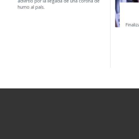
advirtió por la llegada de una cortina de
humo al país.
Finali