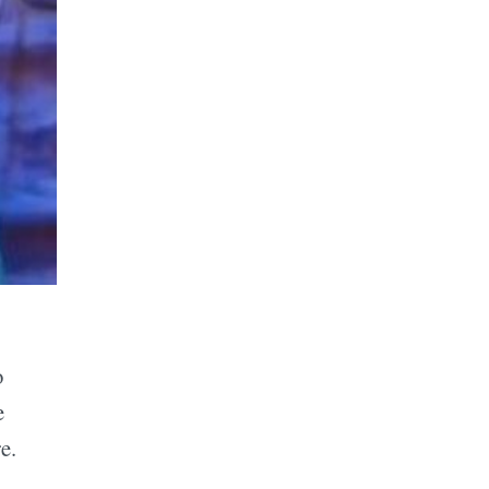
o
e
e.