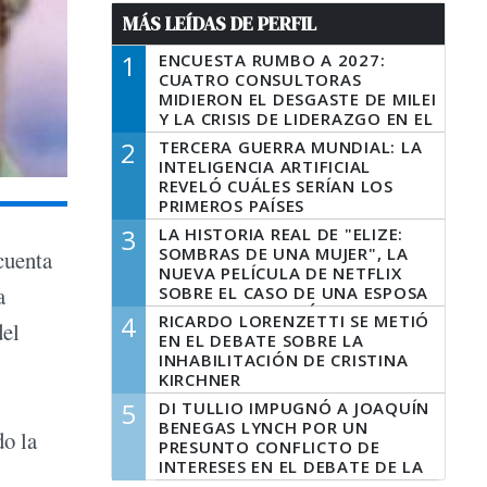
MÁS LEÍDAS DE PERFIL
1
ENCUESTA RUMBO A 2027:
CUATRO CONSULTORAS
MIDIERON EL DESGASTE DE MILEI
Y LA CRISIS DE LIDERAZGO EN EL
PERONISMO
2
TERCERA GUERRA MUNDIAL: LA
INTELIGENCIA ARTIFICIAL
REVELÓ CUÁLES SERÍAN LOS
PRIMEROS PAÍSES
LATINOAMERICANOS EN SER
3
LA HISTORIA REAL DE "ELIZE:
DERROTADOS
SOMBRAS DE UNA MUJER", LA
cuenta
NUEVA PELÍCULA DE NETFLIX
a
SOBRE EL CASO DE UNA ESPOSA
QUE DESCUARTIZÓ A SU
4
RICARDO LORENZETTI SE METIÓ
del
MARIDO
EN EL DEBATE SOBRE LA
INHABILITACIÓN DE CRISTINA
KIRCHNER
5
DI TULLIO IMPUGNÓ A JOAQUÍN
BENEGAS LYNCH POR UN
do la
PRESUNTO CONFLICTO DE
INTERESES EN EL DEBATE DE LA
LEY DE TIERRAS