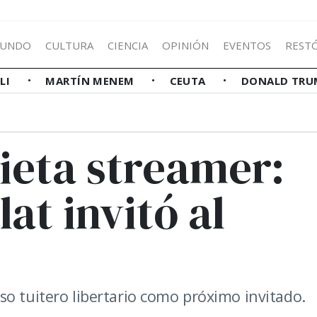
UNDO
CULTURA
CIENCIA
OPINIÓN
EVENTOS
REST
LLI
MARTÍN MENEM
CEUTA
DONALD TRU
ieta streamer:
t invitó al
so tuitero libertario como próximo invitado.