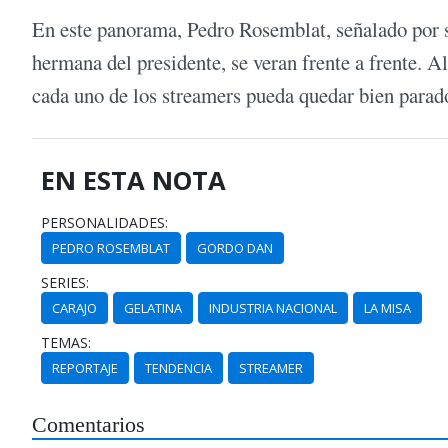
En este panorama, Pedro Rosemblat, señalado por su
hermana del presidente, se veran frente a frente. A
cada uno de los streamers pueda quedar bien parado
EN ESTA NOTA
PERSONALIDADES:
PEDRO ROSEMBLAT
GORDO DAN
SERIES:
CARAJO
GELATINA
INDUSTRIA NACIONAL
LA MISA
TEMAS:
REPORTAJE
TENDENCIA
STREAMER
Comentarios