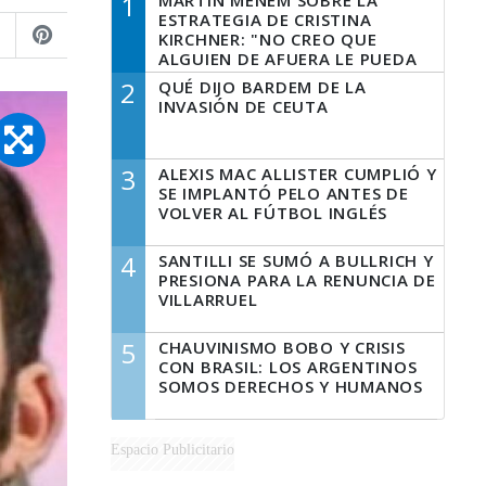
1
MARTÍN MENEM SOBRE LA
ESTRATEGIA DE CRISTINA
KIRCHNER: "NO CREO QUE
ALGUIEN DE AFUERA LE PUEDA
DECIR A LA JUSTICIA LO QUE
2
QUÉ DIJO BARDEM DE LA
TIENE QUE HACER"
INVASIÓN DE CEUTA
3
ALEXIS MAC ALLISTER CUMPLIÓ Y
SE IMPLANTÓ PELO ANTES DE
VOLVER AL FÚTBOL INGLÉS
4
SANTILLI SE SUMÓ A BULLRICH Y
PRESIONA PARA LA RENUNCIA DE
VILLARRUEL
5
CHAUVINISMO BOBO Y CRISIS
CON BRASIL: LOS ARGENTINOS
SOMOS DERECHOS Y HUMANOS
Espacio Publicitario