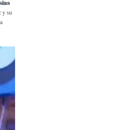
sias
z y su
la