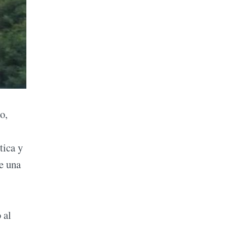
o,
tica y
de una
 al