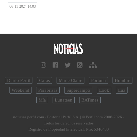
06-11-2024 14:03
Diario Perfil
Caras
Marie Claire
Fortuna
Hombre
Weekend
Parabrisas
Supercampo
Look
Luz
Mía
Lunateen
BATimes
noticias.perfil.com - Editorial Perfil S.A.
| © Perfil.com 2006-2026 -
Todos los derechos reservados
Registro de Propiedad Intelectual: Nro. 5346433