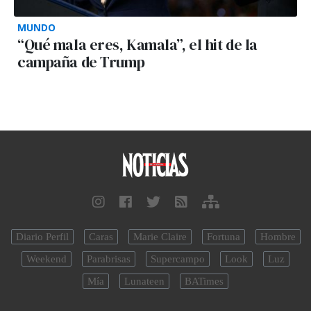
MUNDO
“Qué mala eres, Kamala”, el hit de la
campaña de Trump
Diario Perfil
Caras
Marie Claire
Fortuna
Hombre
Weekend
Parabrisas
Supercampo
Look
Luz
Mía
Lunateen
BATimes