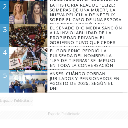
LIDERAZGO EN EL PERONISMO
2
LA HISTORIA REAL DE "ELIZE:
SOMBRAS DE UNA MUJER", LA
NUEVA PELÍCULA DE NETFLIX
SOBRE EL CASO DE UNA ESPOSA
QUE DESCUARTIZÓ A SU
3
EL SENADO DIO MEDIA SANCIÓN
MARIDO
A LA INVIOLABILIDAD DE LA
PROPIEDAD PRIVADA: EL
GOBIERNO TUVO QUE CEDER
EN LA LEY DEL MANEJO DEL
4
EL GOBIERNO PERDIÓ LA
FUEGO
PULSEADA DEL NOMBRE: LA
"LEY DE TIERRAS" SE IMPUSO
EN TODA LA CONVERSACIÓN
DIGITAL
5
ANSES: CUÁNDO COBRAN
JUBILADOS Y PENSIONADOS EN
AGOSTO DE 2026, SEGÚN EL
DNI
Espacio Publicitario
Espacio Publicitario