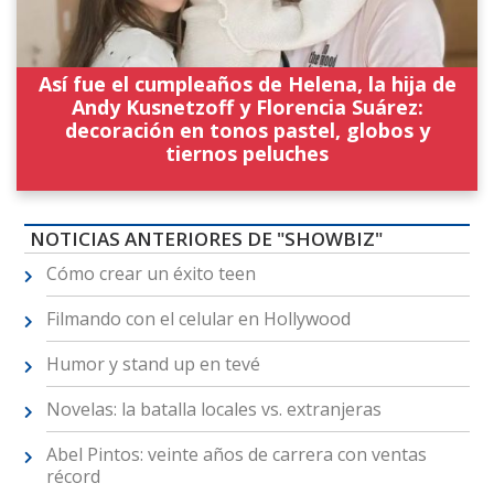
Así fue el cumpleaños de Helena, la hija de
Andy Kusnetzoff y Florencia Suárez:
decoración en tonos pastel, globos y
tiernos peluches
NOTICIAS ANTERIORES DE "SHOWBIZ"
Cómo crear un éxito teen
Filmando con el celular en Hollywood
Humor y stand up en tevé
Novelas: la batalla locales vs. extranjeras
Abel Pintos: veinte años de carrera con ventas
récord