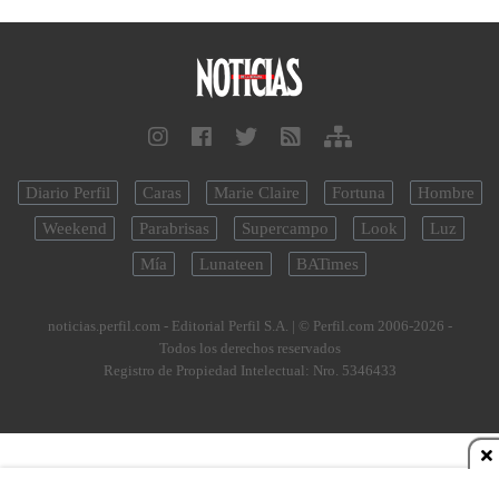
Diario Perfil
Caras
Marie Claire
Fortuna
Hombre
Weekend
Parabrisas
Supercampo
Look
Luz
Mía
Lunateen
BATimes
noticias.perfil.com - Editorial Perfil S.A.
| © Perfil.com 2006-2026 -
Todos los derechos reservados
Registro de Propiedad Intelectual: Nro. 5346433