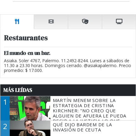
Restaurantes
El mundo en un bar.
Asiaka. Soler 4767, Palermo. 11.2492-8244. Lunes a sábados de
11.30 a 23.30 horas. Domingos cerrado. @asiakapalermo. Precio
promedio: $ 17.000.
MÁS LEÍDAS
1
MARTÍN MENEM SOBRE LA
ESTRATEGIA DE CRISTINA
KIRCHNER: "NO CREO QUE
ALGUIEN DE AFUERA LE PUEDA
DECIR A LA JUSTICIA LO QUE
2
QUÉ DIJO BARDEM DE LA
TIENE QUE HACER"
INVASIÓN DE CEUTA