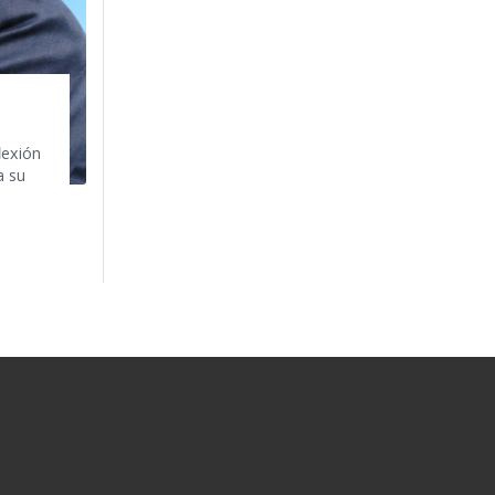
lexión
a su