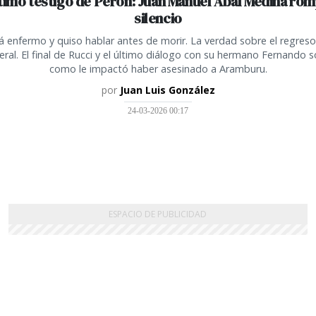
ltimo testigo de Perón: Juan Manuel Abal Medina rom
silencio
á enfermo y quiso hablar antes de morir. La verdad sobre el regreso
ral. El final de Rucci y el último diálogo con su hermano Fernando 
como le impactó haber asesinado a Aramburu.
por
Juan Luis González
24-03-2026 00:17