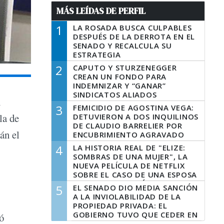
MÁS LEÍDAS DE PERFIL
1
LA ROSADA BUSCA CULPABLES
DESPUÉS DE LA DERROTA EN EL
SENADO Y RECALCULA SU
ESTRATEGIA
2
CAPUTO Y STURZENEGGER
CREAN UN FONDO PARA
INDEMNIZAR Y “GANAR”
SINDICATOS ALIADOS
n
3
FEMICIDIO DE AGOSTINA VEGA:
la de
DETUVIERON A DOS INQUILINOS
DE CLAUDIO BARRELIER POR
án el
ENCUBRIMIENTO AGRAVADO
4
LA HISTORIA REAL DE "ELIZE:
SOMBRAS DE UNA MUJER", LA
NUEVA PELÍCULA DE NETFLIX
SOBRE EL CASO DE UNA ESPOSA
QUE DESCUARTIZÓ A SU
5
EL SENADO DIO MEDIA SANCIÓN
MARIDO
A LA INVIOLABILIDAD DE LA
PROPIEDAD PRIVADA: EL
GOBIERNO TUVO QUE CEDER EN
ó
LA LEY DEL MANEJO DEL FUEGO