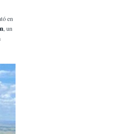
tó en
n
, un
n