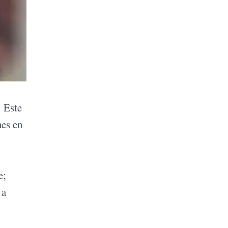
. Este
nes en
e;
 a