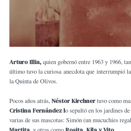
Arturo Illia,
quien gobernó entre 1963 y 1966, ta
último tuvo la curiosa anecdota que interrumpió la
la Quinta de Olivos.
Pocos años atrás,
Néstor Kirchner
tuvo como masc
Cristina Fernández l
o sepultó en los jardines d
varias de sus mascotas: Simón (un mucuchíes rega
Martita,
y otras como
Rosita, Kila y Vito
.