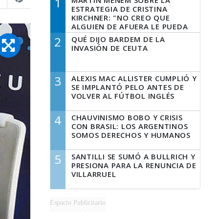
1
MARTÍN MENEM SOBRE LA
ESTRATEGIA DE CRISTINA
KIRCHNER: "NO CREO QUE
ALGUIEN DE AFUERA LE PUEDA
DECIR A LA JUSTICIA LO QUE
2
QUÉ DIJO BARDEM DE LA
TIENE QUE HACER"
INVASIÓN DE CEUTA
3
ALEXIS MAC ALLISTER CUMPLIÓ Y
SE IMPLANTÓ PELO ANTES DE
VOLVER AL FÚTBOL INGLÉS
4
CHAUVINISMO BOBO Y CRISIS
CON BRASIL: LOS ARGENTINOS
SOMOS DERECHOS Y HUMANOS
5
SANTILLI SE SUMÓ A BULLRICH Y
PRESIONA PARA LA RENUNCIA DE
VILLARRUEL
Espacio Publicitario