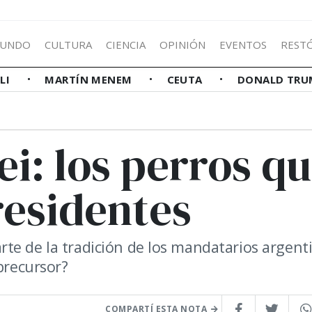
UNDO
CULTURA
CIENCIA
OPINIÓN
EVENTOS
REST
LLI
MARTÍN MENEM
CEUTA
DONALD TRU
ei: los perros q
residentes
te de la tradición de los mandatarios argent
precursor?
COMPARTÍ ESTA NOTA