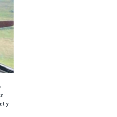
n
en
rt y