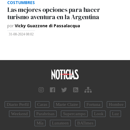
COSTUMBRES
Las mejores opciones para hacer
turismo aventura en la Argentina
por
Vicky Guazzone di Passalacqua
31-08-2024 08:02
Diario Perfil
Caras
Marie Claire
Fortuna
Hombre
Weekend
Parabrisas
Supercampo
Look
Luz
Mía
Lunateen
BATimes