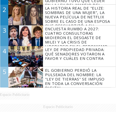
GOBIERNO TUVO QUE CEDER
EN LA LEY DEL MANEJO DEL
2
LA HISTORIA REAL DE "ELIZE:
FUEGO
SOMBRAS DE UNA MUJER", LA
NUEVA PELÍCULA DE NETFLIX
SOBRE EL CASO DE UNA ESPOSA
QUE DESCUARTIZÓ A SU
3
ENCUESTA RUMBO A 2027:
MARIDO
CUATRO CONSULTORAS
MIDIERON EL DESGASTE DE
MILEI Y LA CRISIS DE
LIDERAZGO EN EL PERONISMO
4
LEY DE PROPIEDAD PRIVADA:
QUÉ SENADORES VOTARON A
FAVOR Y CUÁLES EN CONTRA
5
EL GOBIERNO PERDIÓ LA
PULSEADA DEL NOMBRE: LA
"LEY DE TIERRAS" SE IMPUSO
EN TODA LA CONVERSACIÓN
DIGITAL
Espacio Publicitario
Espacio Publicitario