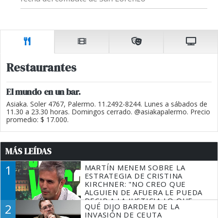
Restaurantes
El mundo en un bar.
Asiaka. Soler 4767, Palermo. 11.2492-8244. Lunes a sábados de
11.30 a 23.30 horas. Domingos cerrado. @asiakapalermo. Precio
promedio: $ 17.000.
MÁS LEÍDAS
1
MARTÍN MENEM SOBRE LA
ESTRATEGIA DE CRISTINA
KIRCHNER: "NO CREO QUE
ALGUIEN DE AFUERA LE PUEDA
DECIR A LA JUSTICIA LO QUE
2
QUÉ DIJO BARDEM DE LA
TIENE QUE HACER"
INVASIÓN DE CEUTA