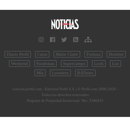
Diario Perfil
Caras
Marie Claire
Fortuna
Hombre
Weekend
Parabrisas
Supercampo
Look
Luz
Mía
Lunateen
BATimes
noticias.perfil.com - Editorial Perfil S.A.
| © Perfil.com 2006-2026 -
Todos los derechos reservados
Registro de Propiedad Intelectual: Nro. 5346433