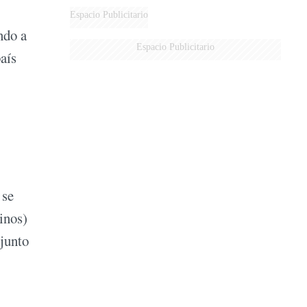
Espacio Publicitario
ndo a
Espacio Publicitario
aís
 se
inos)
 junto