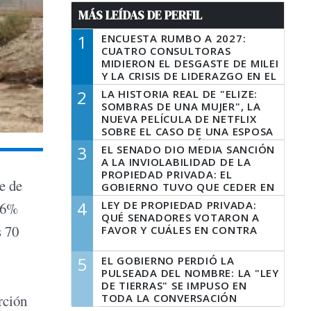
MÁS LEÍDAS DE PERFIL
1
ENCUESTA RUMBO A 2027:
CUATRO CONSULTORAS
MIDIERON EL DESGASTE DE MILEI
Y LA CRISIS DE LIDERAZGO EN EL
PERONISMO
2
LA HISTORIA REAL DE "ELIZE:
SOMBRAS DE UNA MUJER", LA
NUEVA PELÍCULA DE NETFLIX
SOBRE EL CASO DE UNA ESPOSA
QUE DESCUARTIZÓ A SU
3
EL SENADO DIO MEDIA SANCIÓN
MARIDO
A LA INVIOLABILIDAD DE LA
PROPIEDAD PRIVADA: EL
e de
GOBIERNO TUVO QUE CEDER EN
LA LEY DEL MANEJO DEL FUEGO
4
LEY DE PROPIEDAD PRIVADA:
n 6%
QUÉ SENADORES VOTARON A
s 70
FAVOR Y CUÁLES EN CONTRA
5
EL GOBIERNO PERDIÓ LA
PULSEADA DEL NOMBRE: LA "LEY
DE TIERRAS" SE IMPUSO EN
TODA LA CONVERSACIÓN
rción
DIGITAL