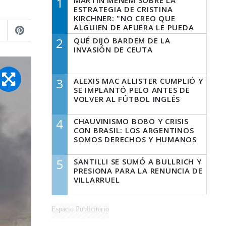
1
MARTÍN MENEM SOBRE LA
ESTRATEGIA DE CRISTINA
KIRCHNER: "NO CREO QUE
ALGUIEN DE AFUERA LE PUEDA
DECIR A LA JUSTICIA LO QUE
2
QUÉ DIJO BARDEM DE LA
TIENE QUE HACER"
INVASIÓN DE CEUTA
3
ALEXIS MAC ALLISTER CUMPLIÓ Y
SE IMPLANTÓ PELO ANTES DE
VOLVER AL FÚTBOL INGLÉS
4
CHAUVINISMO BOBO Y CRISIS
CON BRASIL: LOS ARGENTINOS
SOMOS DERECHOS Y HUMANOS
5
SANTILLI SE SUMÓ A BULLRICH Y
PRESIONA PARA LA RENUNCIA DE
VILLARRUEL
Espacio Publicitario