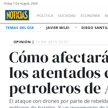
Friday 7 De August, 2026
POLÍTICA
SOCIEDAD
ECONOMÍA
M
TEMAS DEL DÍA
JAVIER MILEI
DIEGO SANTI
OPINIÓN |
16-09-2019 22:51
Cómo afectará
los atentados
petroleros de 
El ataque con drones por parte de rebeld
millones de barriles. Y un incremento de l