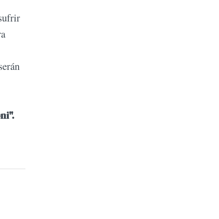
ufrir
ra
serán
ni".