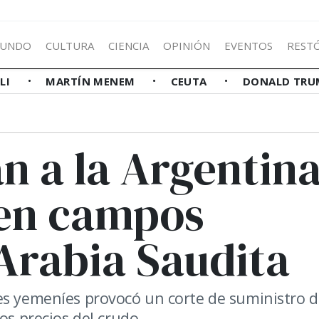
UNDO
CULTURA
CIENCIA
OPINIÓN
EVENTOS
REST
LLI
MARTÍN MENEM
CEUTA
DONALD TRU
n a la Argentin
 en campos
Arabia Saudita
es yemeníes provocó un corte de suministro d
os precios del crudo.