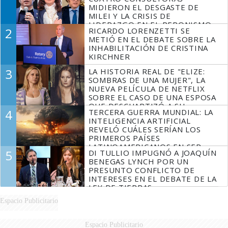
MIDIERON EL DESGASTE DE
MILEI Y LA CRISIS DE
LIDERAZGO EN EL PERONISMO
2
RICARDO LORENZETTI SE
METIÓ EN EL DEBATE SOBRE LA
INHABILITACIÓN DE CRISTINA
KIRCHNER
3
LA HISTORIA REAL DE "ELIZE:
SOMBRAS DE UNA MUJER", LA
NUEVA PELÍCULA DE NETFLIX
SOBRE EL CASO DE UNA ESPOSA
QUE DESCUARTIZÓ A SU
4
TERCERA GUERRA MUNDIAL: LA
MARIDO
INTELIGENCIA ARTIFICIAL
REVELÓ CUÁLES SERÍAN LOS
PRIMEROS PAÍSES
LATINOAMERICANOS EN SER
5
DI TULLIO IMPUGNÓ A JOAQUÍN
DERROTADOS
BENEGAS LYNCH POR UN
PRESUNTO CONFLICTO DE
INTERESES EN EL DEBATE DE LA
LEY DE TIERRAS
Espacio Publicitario
Espacio Publicitario