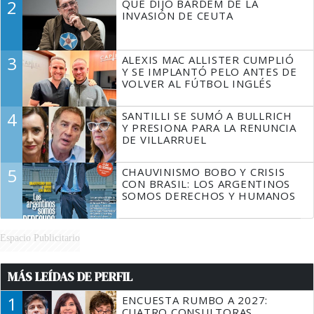
2
QUÉ DIJO BARDEM DE LA
TIENE QUE HACER"
INVASIÓN DE CEUTA
3
ALEXIS MAC ALLISTER CUMPLIÓ
Y SE IMPLANTÓ PELO ANTES DE
VOLVER AL FÚTBOL INGLÉS
4
SANTILLI SE SUMÓ A BULLRICH
Y PRESIONA PARA LA RENUNCIA
DE VILLARRUEL
5
CHAUVINISMO BOBO Y CRISIS
CON BRASIL: LOS ARGENTINOS
SOMOS DERECHOS Y HUMANOS
Espacio Publicitario
MÁS LEÍDAS DE PERFIL
1
ENCUESTA RUMBO A 2027:
CUATRO CONSULTORAS