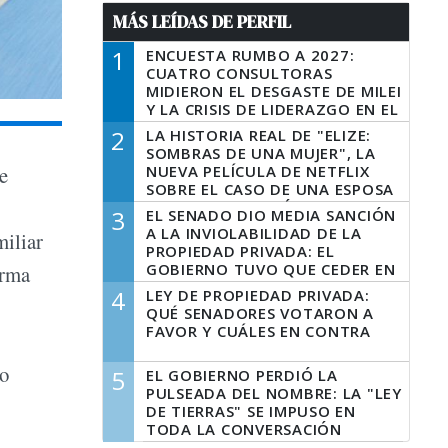
MÁS LEÍDAS DE PERFIL
1
ENCUESTA RUMBO A 2027:
CUATRO CONSULTORAS
MIDIERON EL DESGASTE DE MILEI
Y LA CRISIS DE LIDERAZGO EN EL
PERONISMO
2
LA HISTORIA REAL DE "ELIZE:
SOMBRAS DE UNA MUJER", LA
NUEVA PELÍCULA DE NETFLIX
e
SOBRE EL CASO DE UNA ESPOSA
QUE DESCUARTIZÓ A SU
3
EL SENADO DIO MEDIA SANCIÓN
MARIDO
A LA INVIOLABILIDAD DE LA
miliar
PROPIEDAD PRIVADA: EL
GOBIERNO TUVO QUE CEDER EN
orma
LA LEY DEL MANEJO DEL FUEGO
4
LEY DE PROPIEDAD PRIVADA:
QUÉ SENADORES VOTARON A
FAVOR Y CUÁLES EN CONTRA
jo
5
EL GOBIERNO PERDIÓ LA
PULSEADA DEL NOMBRE: LA "LEY
DE TIERRAS" SE IMPUSO EN
TODA LA CONVERSACIÓN
DIGITAL