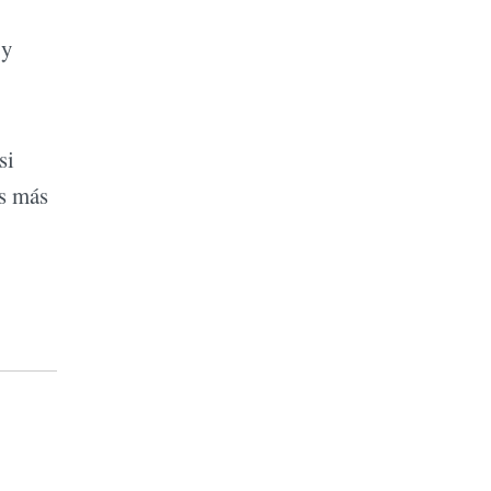
 y
si
os más