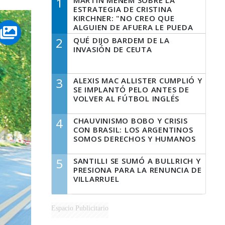
1
MARTÍN MENEM SOBRE LA
ESTRATEGIA DE CRISTINA
KIRCHNER: "NO CREO QUE
ALGUIEN DE AFUERA LE PUEDA
DECIR A LA JUSTICIA LO QUE
2
QUÉ DIJO BARDEM DE LA
TIENE QUE HACER"
INVASIÓN DE CEUTA
3
ALEXIS MAC ALLISTER CUMPLIÓ Y
SE IMPLANTÓ PELO ANTES DE
VOLVER AL FÚTBOL INGLÉS
4
CHAUVINISMO BOBO Y CRISIS
CON BRASIL: LOS ARGENTINOS
SOMOS DERECHOS Y HUMANOS
5
SANTILLI SE SUMÓ A BULLRICH Y
PRESIONA PARA LA RENUNCIA DE
VILLARRUEL
Espacio Publicitario