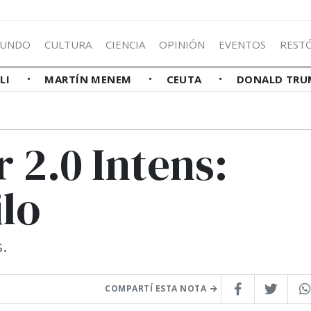
UNDO
CULTURA
CIENCIA
OPINIÓN
EVENTOS
REST
LLI
MARTÍN MENEM
CEUTA
DONALD TRU
 2.0 Intens:
ilo
.
COMPARTÍ ESTA NOTA