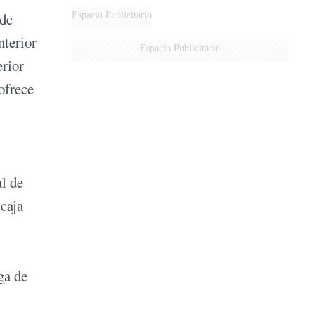
 de
Espacio Publicitario
nterior
Espacio Publicitario
erior
ofrece
al de
 caja
ga de