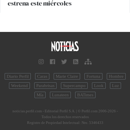
estrena este miércoles
Diario Perfil
Caras
Marie Claire
Fortuna
Hombre
Weekend
Parabrisas
Supercampo
Look
Luz
Mía
Lunateen
BATimes
noticias.perfil.com - Editorial Perfil S.A.
| © Perfil.com 2006-2026 -
Todos los derechos reservados
Registro de Propiedad Intelectual: Nro. 5346433