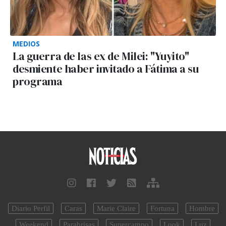
MEDIOS
La guerra de las ex de Milei: "Yuyito"
desmiente haber invitado a Fátima a su
programa
Diario Perfil
Caras
Marie Claire
Fortuna
Hombre
Weekend
Parabrisas
Supercampo
Look
Luz