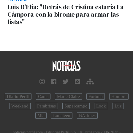
Luis D'Elía: "Detrás de Cristina estaría La
Cámpora con la birome para armar las
listas"
Diario Perfil
Caras
Marie Claire
Fortuna
Hombre
Weekend
Parabrisas
Supercampo
Look
Luz
Mía
Lunateen
BATimes
noticias.perfil.com - Editorial Perfil S.A.
| © Perfil.com 2006-2026 -