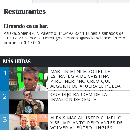
Restaurantes
El mundo en un bar.
Asiaka. Soler 4767, Palermo. 11.2492-8244. Lunes a sábados de
11.30 a 23.30 horas. Domingos cerrado. @asiakapalermo. Precio
promedio: $ 17.000.
MÁS LEÍDAS
1
MARTÍN MENEM SOBRE LA
ESTRATEGIA DE CRISTINA
KIRCHNER: "NO CREO QUE
ALGUIEN DE AFUERA LE PUEDA
DECIR A LA JUSTICIA LO QUE
2
QUÉ DIJO BARDEM DE LA
TIENE QUE HACER"
INVASIÓN DE CEUTA
3
ALEXIS MAC ALLISTER CUMPLIÓ
Y SE IMPLANTÓ PELO ANTES DE
VOLVER AL FÚTBOL INGLÉS