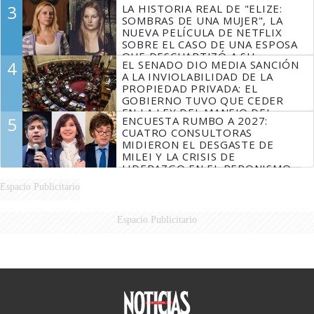
ENCUBRIMIENTO AGRAVADO
3
LA HISTORIA REAL DE "ELIZE:
SOMBRAS DE UNA MUJER", LA
NUEVA PELÍCULA DE NETFLIX
SOBRE EL CASO DE UNA ESPOSA
QUE DESCUARTIZÓ A SU
4
EL SENADO DIO MEDIA SANCIÓN
MARIDO
A LA INVIOLABILIDAD DE LA
PROPIEDAD PRIVADA: EL
GOBIERNO TUVO QUE CEDER
EN LA LEY DEL MANEJO DEL
5
ENCUESTA RUMBO A 2027:
FUEGO
CUATRO CONSULTORAS
MIDIERON EL DESGASTE DE
MILEI Y LA CRISIS DE
LIDERAZGO EN EL PERONISMO
Espacio Publicitario
Espacio Publicitario