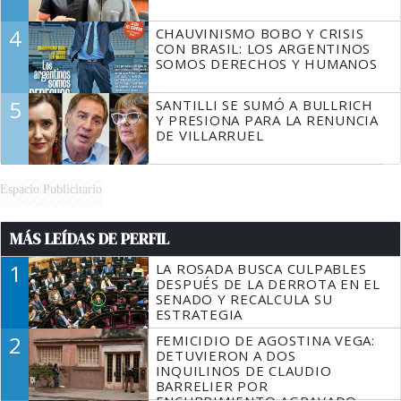
4
CHAUVINISMO BOBO Y CRISIS
CON BRASIL: LOS ARGENTINOS
SOMOS DERECHOS Y HUMANOS
5
SANTILLI SE SUMÓ A BULLRICH
Y PRESIONA PARA LA RENUNCIA
DE VILLARRUEL
Espacio Publicitario
MÁS LEÍDAS DE PERFIL
1
LA ROSADA BUSCA CULPABLES
DESPUÉS DE LA DERROTA EN EL
SENADO Y RECALCULA SU
ESTRATEGIA
2
FEMICIDIO DE AGOSTINA VEGA:
DETUVIERON A DOS
INQUILINOS DE CLAUDIO
BARRELIER POR