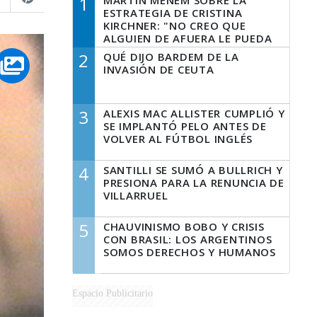
1
MARTÍN MENEM SOBRE LA
ESTRATEGIA DE CRISTINA
KIRCHNER: "NO CREO QUE
ALGUIEN DE AFUERA LE PUEDA
DECIR A LA JUSTICIA LO QUE
2
QUÉ DIJO BARDEM DE LA
TIENE QUE HACER"
INVASIÓN DE CEUTA
3
ALEXIS MAC ALLISTER CUMPLIÓ Y
SE IMPLANTÓ PELO ANTES DE
VOLVER AL FÚTBOL INGLÉS
4
SANTILLI SE SUMÓ A BULLRICH Y
PRESIONA PARA LA RENUNCIA DE
VILLARRUEL
5
CHAUVINISMO BOBO Y CRISIS
CON BRASIL: LOS ARGENTINOS
SOMOS DERECHOS Y HUMANOS
Espacio Publicitario