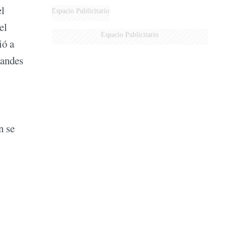
el
Espacio Publicitario
el
Espacio Publicitario
ió a
randes
n se