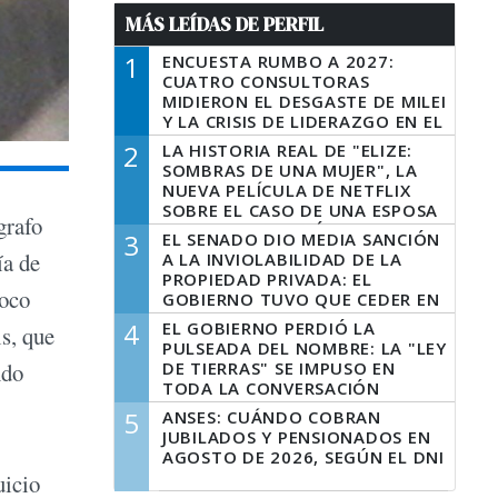
MÁS LEÍDAS DE PERFIL
1
ENCUESTA RUMBO A 2027:
CUATRO CONSULTORAS
MIDIERON EL DESGASTE DE MILEI
Y LA CRISIS DE LIDERAZGO EN EL
PERONISMO
2
LA HISTORIA REAL DE "ELIZE:
SOMBRAS DE UNA MUJER", LA
NUEVA PELÍCULA DE NETFLIX
SOBRE EL CASO DE UNA ESPOSA
ógrafo
QUE DESCUARTIZÓ A SU
3
EL SENADO DIO MEDIA SANCIÓN
MARIDO
ía de
A LA INVIOLABILIDAD DE LA
PROPIEDAD PRIVADA: EL
poco
GOBIERNO TUVO QUE CEDER EN
LA LEY DEL MANEJO DEL FUEGO
4
EL GOBIERNO PERDIÓ LA
s, que
PULSEADA DEL NOMBRE: LA "LEY
DE TIERRAS" SE IMPUSO EN
ndo
TODA LA CONVERSACIÓN
DIGITAL
5
ANSES: CUÁNDO COBRAN
JUBILADOS Y PENSIONADOS EN
AGOSTO DE 2026, SEGÚN EL DNI
uicio