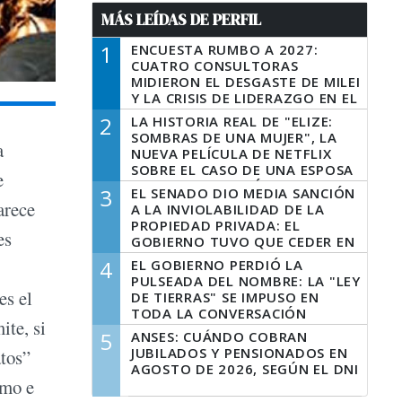
MÁS LEÍDAS DE PERFIL
1
ENCUESTA RUMBO A 2027:
CUATRO CONSULTORAS
MIDIERON EL DESGASTE DE MILEI
Y LA CRISIS DE LIDERAZGO EN EL
PERONISMO
2
LA HISTORIA REAL DE "ELIZE:
SOMBRAS DE UNA MUJER", LA
a
NUEVA PELÍCULA DE NETFLIX
SOBRE EL CASO DE UNA ESPOSA
e
QUE DESCUARTIZÓ A SU
3
EL SENADO DIO MEDIA SANCIÓN
MARIDO
arece
A LA INVIOLABILIDAD DE LA
PROPIEDAD PRIVADA: EL
es
GOBIERNO TUVO QUE CEDER EN
LA LEY DEL MANEJO DEL FUEGO
4
EL GOBIERNO PERDIÓ LA
PULSEADA DEL NOMBRE: LA "LEY
es el
DE TIERRAS" SE IMPUSO EN
TODA LA CONVERSACIÓN
ite, si
DIGITAL
5
ANSES: CUÁNDO COBRAN
JUBILADOS Y PENSIONADOS EN
atos”
AGOSTO DE 2026, SEGÚN EL DNI
tmo e