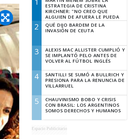
1
MARTÍN MENEM SOBRE LA
ESTRATEGIA DE CRISTINA
KIRCHNER: "NO CREO QUE
ALGUIEN DE AFUERA LE PUEDA
DECIR A LA JUSTICIA LO QUE
2
QUÉ DIJO BARDEM DE LA
TIENE QUE HACER"
INVASIÓN DE CEUTA
3
ALEXIS MAC ALLISTER CUMPLIÓ Y
SE IMPLANTÓ PELO ANTES DE
VOLVER AL FÚTBOL INGLÉS
4
SANTILLI SE SUMÓ A BULLRICH Y
PRESIONA PARA LA RENUNCIA DE
VILLARRUEL
5
CHAUVINISMO BOBO Y CRISIS
CON BRASIL: LOS ARGENTINOS
SOMOS DERECHOS Y HUMANOS
Espacio Publicitario