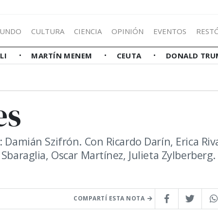
UNDO
CULTURA
CIENCIA
OPINIÓN
EVENTOS
REST
LLI
MARTÍN MENEM
CEUTA
DONALD TRU
es
: Damián Szifrón. Con Ricardo Darín, Erica Riv
Sbaraglia, Oscar Martínez, Julieta Zylberberg.
COMPARTÍ ESTA NOTA