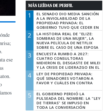
MÁS LEÍDAS DE PERFIL
1
EL SENADO DIO MEDIA SANCIÓN
A LA INVIOLABILIDAD DE LA
PROPIEDAD PRIVADA: EL
GOBIERNO TUVO QUE CEDER EN
LA LEY DEL MANEJO DEL FUEGO
2
LA HISTORIA REAL DE "ELIZE:
dónde
SOMBRAS DE UNA MUJER", LA
nrisa;
NUEVA PELÍCULA DE NETFLIX
SOBRE EL CASO DE UNA ESPOSA
o.
QUE DESCUARTIZÓ A SU
3
ENCUESTA RUMBO A 2027:
MARIDO
CUATRO CONSULTORAS
ata ese
MIDIERON EL DESGASTE DE MILEI
as
Y LA CRISIS DE LIDERAZGO EN EL
PERONISMO
4
LEY DE PROPIEDAD PRIVADA:
eaton.
QUÉ SENADORES VOTARON A
FAVOR Y CUÁLES EN CONTRA
o
ríamos
5
EL GOBIERNO PERDIÓ LA
PULSEADA DEL NOMBRE: LA "LEY
DE TIERRAS" SE IMPUSO EN
TODA LA CONVERSACIÓN
DIGITAL