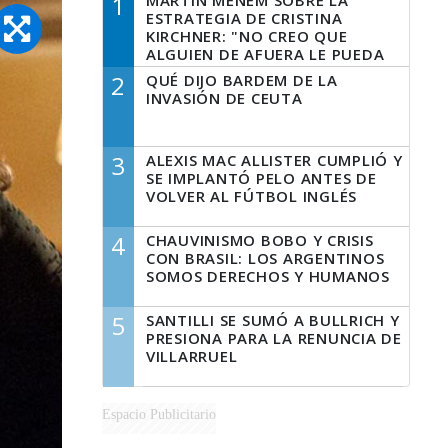
1
MARTÍN MENEM SOBRE LA
ESTRATEGIA DE CRISTINA
KIRCHNER: "NO CREO QUE
ALGUIEN DE AFUERA LE PUEDA
DECIR A LA JUSTICIA LO QUE
2
QUÉ DIJO BARDEM DE LA
TIENE QUE HACER"
INVASIÓN DE CEUTA
3
ALEXIS MAC ALLISTER CUMPLIÓ Y
SE IMPLANTÓ PELO ANTES DE
VOLVER AL FÚTBOL INGLÉS
4
CHAUVINISMO BOBO Y CRISIS
CON BRASIL: LOS ARGENTINOS
SOMOS DERECHOS Y HUMANOS
5
SANTILLI SE SUMÓ A BULLRICH Y
PRESIONA PARA LA RENUNCIA DE
VILLARRUEL
Espacio Publicitario