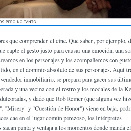
OS-PERO-NO-TANTO
res que comprenden el cine. Que saben, por ejemplo, 
ue capte el gesto justo para causar una emoción, una so
creamos en los personajes y los acompañemos con gust
ido, en el dominio absoluto de sus personajes. Aquí tr
endedor inmobiliario, se prepara para gacer sus últim
sperada y una vecina con el rostro y los modales de la K
 edulcoradas, y dado que Rob Reiner (que alguna vez hiz
, "Misery" y "Cuestión de Honor") viene en baja, pod
eces cae en el lugar común perezoso, los intérpretes
es sacan punta y ventaja a los momentos donde manda el