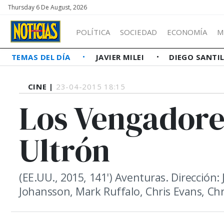
Thursday 6 De August, 2026
POLÍTICA
SOCIEDAD
ECONOMÍA
M
TEMAS DEL DÍA
JAVIER MILEI
DIEGO SANTI
CINE |
23-04-2015 18:15
Los Vengadore
Ultrón
(EE.UU., 2015, 141') Aventuras. Dirección
Johansson, Mark Ruffalo, Chris Evans, C