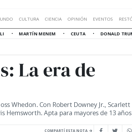
UNDO
CULTURA
CIENCIA
OPINIÓN
EVENTOS
REST
LLI
MARTÍN MENEM
CEUTA
DONALD TRU
s: La era de
: Joss Whedon. Con Robert Downey Jr., Scarlett
hris Hemsworth. Apta para mayores de 13 años
COMPARTÍ ESTA NOTA