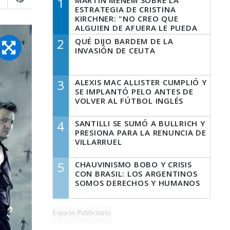
1
MARTÍN MENEM SOBRE LA
ESTRATEGIA DE CRISTINA
KIRCHNER: "NO CREO QUE
ALGUIEN DE AFUERA LE PUEDA
DECIR A LA JUSTICIA LO QUE
2
QUÉ DIJO BARDEM DE LA
TIENE QUE HACER"
INVASIÓN DE CEUTA
3
ALEXIS MAC ALLISTER CUMPLIÓ Y
SE IMPLANTÓ PELO ANTES DE
VOLVER AL FÚTBOL INGLÉS
4
SANTILLI SE SUMÓ A BULLRICH Y
PRESIONA PARA LA RENUNCIA DE
VILLARRUEL
5
CHAUVINISMO BOBO Y CRISIS
CON BRASIL: LOS ARGENTINOS
SOMOS DERECHOS Y HUMANOS
Espacio Publicitario