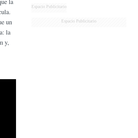
que la
Espacio Publicitario
cula.
ue un
Espacio Publicitario
a: la
m y,