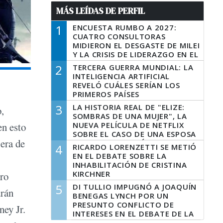
MÁS LEÍDAS DE PERFIL
1
ENCUESTA RUMBO A 2027:
CUATRO CONSULTORAS
MIDIERON EL DESGASTE DE MILEI
Y LA CRISIS DE LIDERAZGO EN EL
PERONISMO
2
TERCERA GUERRA MUNDIAL: LA
INTELIGENCIA ARTIFICIAL
REVELÓ CUÁLES SERÍAN LOS
PRIMEROS PAÍSES
LATINOAMERICANOS EN SER
3
LA HISTORIA REAL DE "ELIZE:
,
DERROTADOS
SOMBRAS DE UNA MUJER", LA
NUEVA PELÍCULA DE NETFLIX
en esto
SOBRE EL CASO DE UNA ESPOSA
 era de
QUE DESCUARTIZÓ A SU
4
RICARDO LORENZETTI SE METIÓ
MARIDO
EN EL DEBATE SOBRE LA
INHABILITACIÓN DE CRISTINA
KIRCHNER
ero
5
DI TULLIO IMPUGNÓ A JOAQUÍN
drán
BENEGAS LYNCH POR UN
PRESUNTO CONFLICTO DE
ney Jr.
INTERESES EN EL DEBATE DE LA
LEY DE TIERRAS