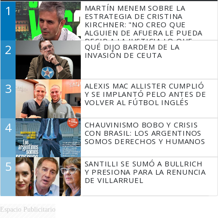
1
MARTÍN MENEM SOBRE LA
ESTRATEGIA DE CRISTINA
KIRCHNER: "NO CREO QUE
ALGUIEN DE AFUERA LE PUEDA
DECIR A LA JUSTICIA LO QUE
2
QUÉ DIJO BARDEM DE LA
TIENE QUE HACER"
INVASIÓN DE CEUTA
3
ALEXIS MAC ALLISTER CUMPLIÓ
Y SE IMPLANTÓ PELO ANTES DE
VOLVER AL FÚTBOL INGLÉS
4
CHAUVINISMO BOBO Y CRISIS
CON BRASIL: LOS ARGENTINOS
SOMOS DERECHOS Y HUMANOS
5
SANTILLI SE SUMÓ A BULLRICH
Y PRESIONA PARA LA RENUNCIA
DE VILLARRUEL
Espacio Publicitario