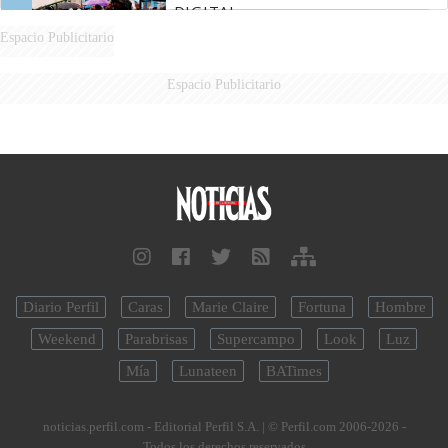
DIGITAL
Espacio Publicitario
Espacio Publicitario
Diario Perfil
Caras
Marie Claire
Fortuna
Hombre
Weekend
Parabrisas
Supercampo
Look
Luz
Mía
Lunateen
BATimes
noticias.perfil.com - Editorial Perfil S.A.
| © Perfil.com 2006-2026 -
Todos los derechos reservados