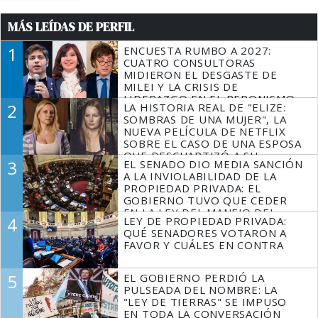
MÁS LEÍDAS DE PERFIL
1
ENCUESTA RUMBO A 2027:
CUATRO CONSULTORAS
MIDIERON EL DESGASTE DE
MILEI Y LA CRISIS DE
LIDERAZGO EN EL PERONISMO
2
LA HISTORIA REAL DE "ELIZE:
SOMBRAS DE UNA MUJER", LA
NUEVA PELÍCULA DE NETFLIX
SOBRE EL CASO DE UNA ESPOSA
QUE DESCUARTIZÓ A SU
3
EL SENADO DIO MEDIA SANCIÓN
MARIDO
A LA INVIOLABILIDAD DE LA
PROPIEDAD PRIVADA: EL
GOBIERNO TUVO QUE CEDER
EN LA LEY DEL MANEJO DEL
4
LEY DE PROPIEDAD PRIVADA:
FUEGO
QUÉ SENADORES VOTARON A
FAVOR Y CUÁLES EN CONTRA
5
EL GOBIERNO PERDIÓ LA
PULSEADA DEL NOMBRE: LA
"LEY DE TIERRAS" SE IMPUSO
EN TODA LA CONVERSACIÓN