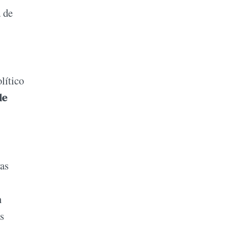
a de
lítico
de
vas
n
s