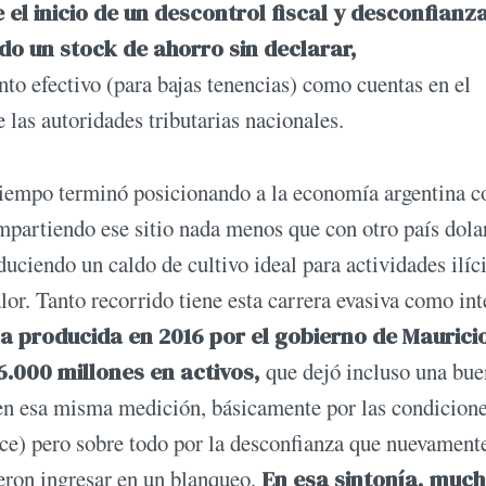
 el inicio de un descontrol fiscal y desconfianz
do un stock de ahorro sin declarar,
nto efectivo (para bajas tenencias) como cuentas en el
e las autoridades tributarias nacionales.
tiempo terminó posicionando a la economía argentina c
mpartiendo ese sitio nada menos que con otro país dola
uciendo un caldo de cultivo ideal para actividades ilíci
or. Tanto recorrido tiene esta carrera evasiva como int
la producida en 2016 por el gobierno de Maurici
6.000 millones en activos,
que dejó incluso una bue
o en esa misma medición, básicamente por las condicion
ance) pero sobre todo por la desconfianza que nuevament
eron ingresar en un blanqueo.
En esa sintonía, muc