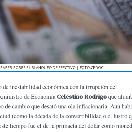
SABER SOBRE EL BLANQUEO DE EFECTIVO | FOTO:CEDOC
 de inestabilidad económica con la irrupción del
 exministro de Economía
Celestino Rodrigo
que alumb
ipo de cambio que desató una ola inflacionaria. Aun hab
ietud (como la década de la convertibilidad o el lustro 
o este tiempo fue el de la primacía del dólar como mone