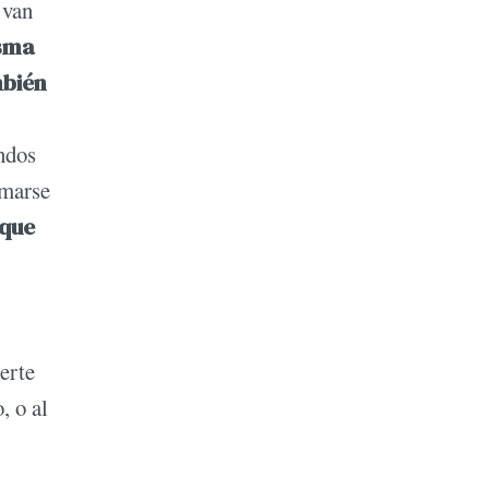
 van
isma
mbién
ndos
rmarse
 que
erte
, o al