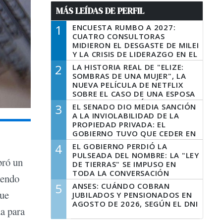
MÁS LEÍDAS DE PERFIL
1
ENCUESTA RUMBO A 2027:
CUATRO CONSULTORAS
MIDIERON EL DESGASTE DE MILEI
Y LA CRISIS DE LIDERAZGO EN EL
PERONISMO
2
LA HISTORIA REAL DE "ELIZE:
SOMBRAS DE UNA MUJER", LA
NUEVA PELÍCULA DE NETFLIX
SOBRE EL CASO DE UNA ESPOSA
QUE DESCUARTIZÓ A SU
3
EL SENADO DIO MEDIA SANCIÓN
MARIDO
A LA INVIOLABILIDAD DE LA
PROPIEDAD PRIVADA: EL
GOBIERNO TUVO QUE CEDER EN
LA LEY DEL MANEJO DEL FUEGO
4
EL GOBIERNO PERDIÓ LA
PULSEADA DEL NOMBRE: LA "LEY
ró un
DE TIERRAS" SE IMPUSO EN
TODA LA CONVERSACIÓN
iendo
DIGITAL
5
ANSES: CUÁNDO COBRAN
que
JUBILADOS Y PENSIONADOS EN
AGOSTO DE 2026, SEGÚN EL DNI
da para