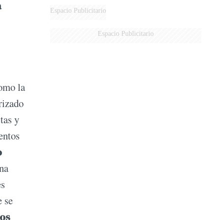
a
Espacio Publicitario
Espacio Publicitario
omo la
rizado
tas y
entos
o
na
es
e se
hos