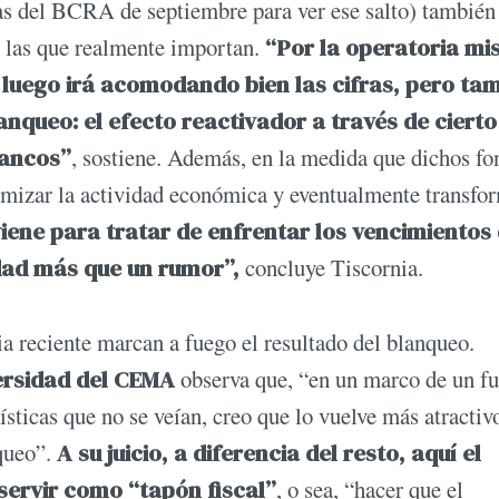
icas del BCRA de septiembre para ver ese salto) también
n las que realmente importan.
“Por la operatoria m
 luego irá acomodando bien las cifras, pero ta
anqueo: el efecto reactivador a través de cierto
bancos”
, sostiene. Además, en la medida que dichos fo
amizar la actividad económica y eventualmente transfo
viene para tratar de enfrentar los vencimientos
idad más que un rumor”,
concluye Tiscornia.
ria reciente marcan a fuego el resultado del blanqueo.
rsidad del CEMA
observa que, “en un marco de un fu
ticas que no se veían, creo que lo vuelve más atractivo
nqueo”.
A su juicio, a diferencia del resto, aquí el
 servir como “tapón fiscal”
, o sea, “hacer que el