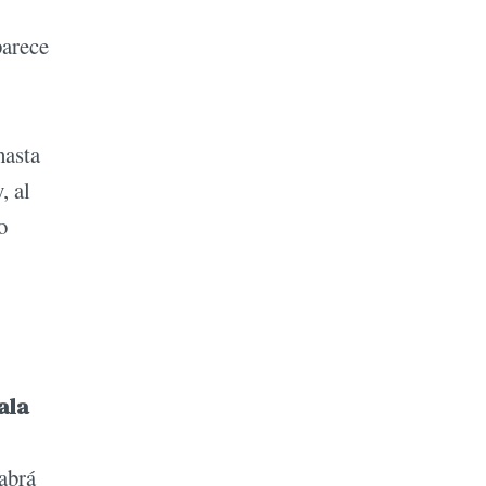
parece
hasta
, al
o
ala
abrá