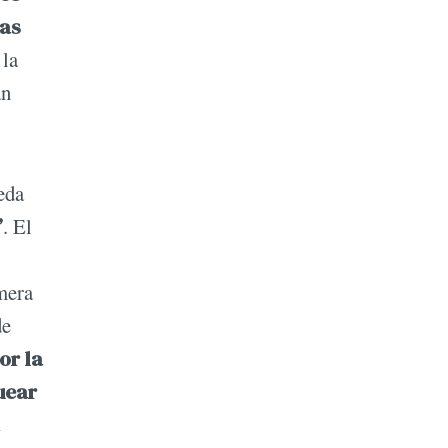
tas
 la
an
eda
”
. El
imera
de
or la
uear