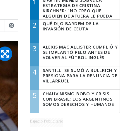
1
MARTÍN MENEM SOBRE LA
ESTRATEGIA DE CRISTINA
KIRCHNER: "NO CREO QUE
ALGUIEN DE AFUERA LE PUEDA
DECIR A LA JUSTICIA LO QUE
2
QUÉ DIJO BARDEM DE LA
TIENE QUE HACER"
INVASIÓN DE CEUTA
3
ALEXIS MAC ALLISTER CUMPLIÓ Y
SE IMPLANTÓ PELO ANTES DE
VOLVER AL FÚTBOL INGLÉS
4
SANTILLI SE SUMÓ A BULLRICH Y
PRESIONA PARA LA RENUNCIA DE
VILLARRUEL
5
CHAUVINISMO BOBO Y CRISIS
CON BRASIL: LOS ARGENTINOS
SOMOS DERECHOS Y HUMANOS
Espacio Publicitario