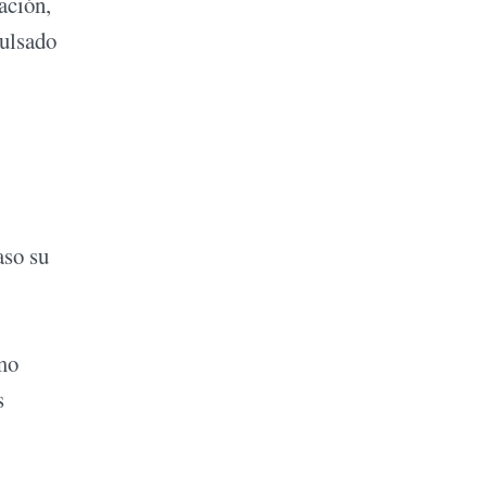
ación,
pulsado
aso su
smo
s