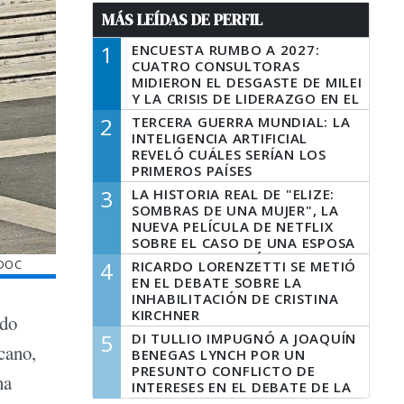
MÁS LEÍDAS DE PERFIL
1
ENCUESTA RUMBO A 2027:
CUATRO CONSULTORAS
MIDIERON EL DESGASTE DE MILEI
Y LA CRISIS DE LIDERAZGO EN EL
PERONISMO
2
TERCERA GUERRA MUNDIAL: LA
INTELIGENCIA ARTIFICIAL
REVELÓ CUÁLES SERÍAN LOS
PRIMEROS PAÍSES
LATINOAMERICANOS EN SER
3
LA HISTORIA REAL DE "ELIZE:
DERROTADOS
SOMBRAS DE UNA MUJER", LA
NUEVA PELÍCULA DE NETFLIX
SOBRE EL CASO DE UNA ESPOSA
QUE DESCUARTIZÓ A SU
EDOC
4
RICARDO LORENZETTI SE METIÓ
MARIDO
EN EL DEBATE SOBRE LA
INHABILITACIÓN DE CRISTINA
KIRCHNER
ndo
5
DI TULLIO IMPUGNÓ A JOAQUÍN
cano,
BENEGAS LYNCH POR UN
PRESUNTO CONFLICTO DE
na
INTERESES EN EL DEBATE DE LA
LEY DE TIERRAS