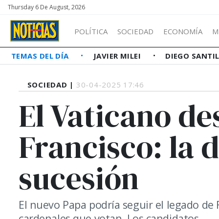
Thursday 6 De August, 2026
POLÍTICA
SOCIEDAD
ECONOMÍA
M
TEMAS DEL DÍA
JAVIER MILEI
DIEGO SANTI
SOCIEDAD |
30-04-2025 17:46
El Vaticano de
Francisco: la 
sucesión
El nuevo Papa podría seguir el legado de 
cardenales que votan. Los candidatos.