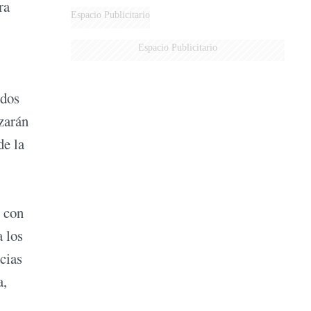
ra
Espacio Publicitario
Espacio Publicitario
odos
zarán
de la
, con
a los
cias
a,