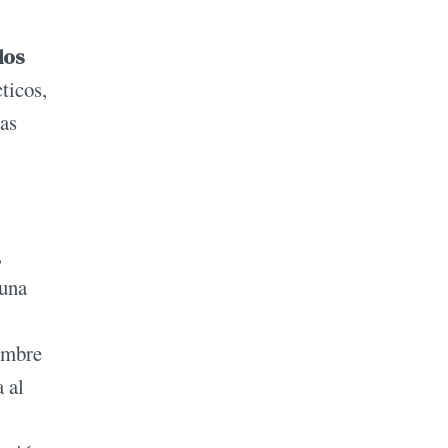
dos
ticos,
Las
,
 una
nombre
 al