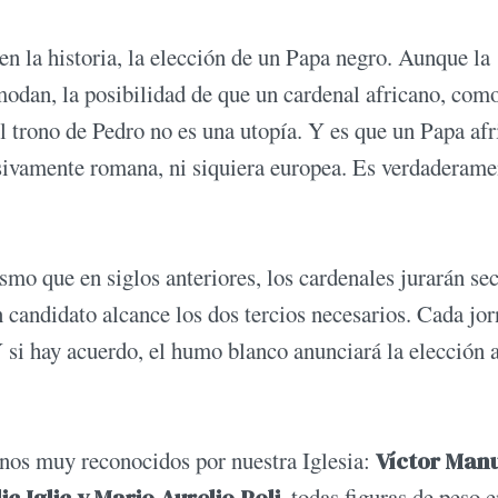
 en la historia, la elección de un Papa negro. Aunque la
modan, la posibilidad de que un cardenal africano, com
el trono de Pedro no es una utopía. Y es que un Papa af
lusivamente romana, ni siquiera europea. Es verdaderame
smo que en siglos anteriores, los cardenales jurarán se
n candidato alcance los dos tercios necesarios. Cada jo
si hay acuerdo, el humo blanco anunciará la elección a
inos muy reconocidos por nuestra Iglesia:
Víctor Man
c Iglic y Mario Aurelio Poli
, todas figuras de peso e