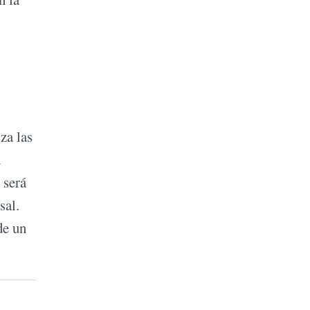
za las
d
 será
sal.
de un