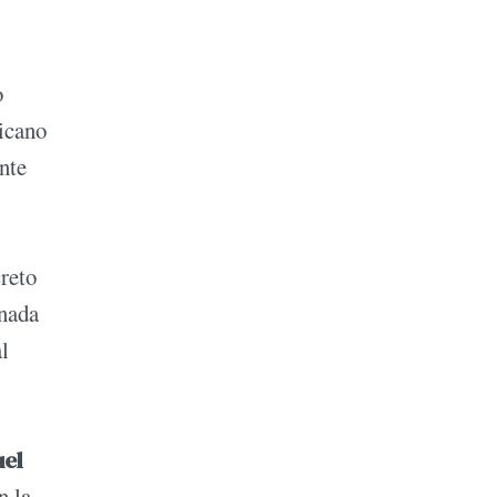
o
ricano
nte
creto
rnada
l
uel
n la