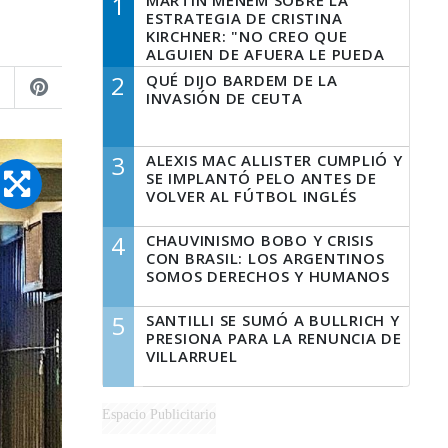
1
MARTÍN MENEM SOBRE LA
ESTRATEGIA DE CRISTINA
KIRCHNER: "NO CREO QUE
ALGUIEN DE AFUERA LE PUEDA
DECIR A LA JUSTICIA LO QUE
2
QUÉ DIJO BARDEM DE LA
TIENE QUE HACER"
INVASIÓN DE CEUTA
3
ALEXIS MAC ALLISTER CUMPLIÓ Y
SE IMPLANTÓ PELO ANTES DE
VOLVER AL FÚTBOL INGLÉS
4
CHAUVINISMO BOBO Y CRISIS
CON BRASIL: LOS ARGENTINOS
SOMOS DERECHOS Y HUMANOS
5
SANTILLI SE SUMÓ A BULLRICH Y
PRESIONA PARA LA RENUNCIA DE
VILLARRUEL
Espacio Publicitario