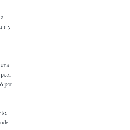
 a
ija y
 una
 peor:
ró por
nto.
onde