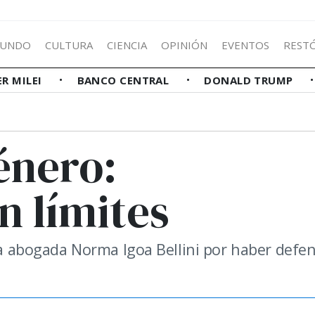
UNDO
CULTURA
CIENCIA
OPINIÓN
EVENTOS
REST
ER MILEI
BANCO CENTRAL
DONALD TRUMP
énero:
n límites
 la abogada Norma Igoa Bellini por haber defe