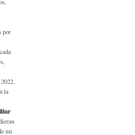
os.
s por
 cada
s,
n 2022,
n la
liar
dieran
de mi