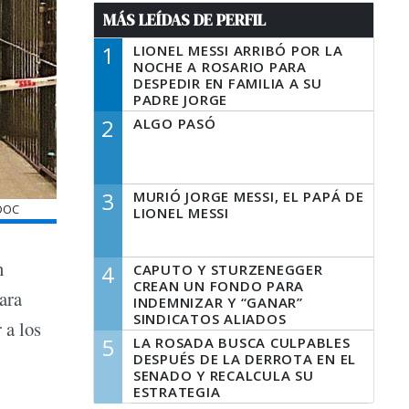
MÁS LEÍDAS DE PERFIL
1
LIONEL MESSI ARRIBÓ POR LA
NOCHE A ROSARIO PARA
DESPEDIR EN FAMILIA A SU
PADRE JORGE
2
ALGO PASÓ
3
MURIÓ JORGE MESSI, EL PAPÁ DE
EDOC
LIONEL MESSI
n
4
CAPUTO Y STURZENEGGER
CREAN UN FONDO PARA
ara
INDEMNIZAR Y “GANAR”
SINDICATOS ALIADOS
 a los
5
LA ROSADA BUSCA CULPABLES
DESPUÉS DE LA DERROTA EN EL
SENADO Y RECALCULA SU
ESTRATEGIA