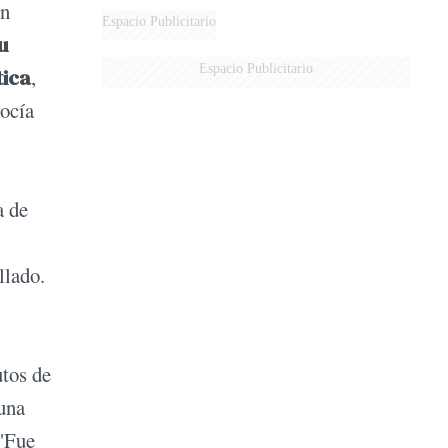
en
Espacio Publicitario
u
Espacio Publicitario
tica
,
nocía
a de
llado.
utos de
 una
 "Fue