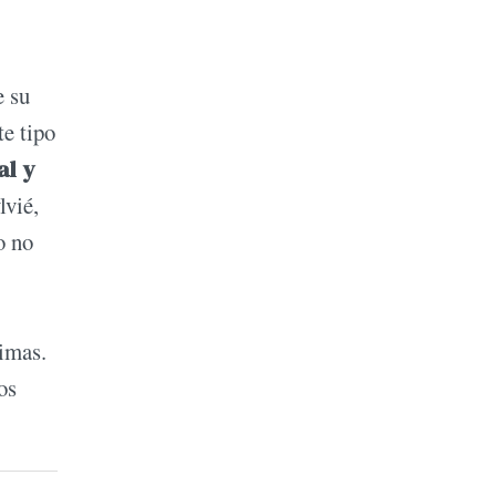
e su
te tipo
al y
lvié,
o no
timas.
os