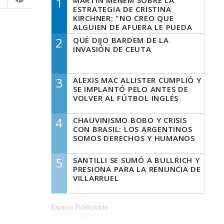
1
MARTÍN MENEM SOBRE LA
ESTRATEGIA DE CRISTINA
KIRCHNER: "NO CREO QUE
ALGUIEN DE AFUERA LE PUEDA
DECIR A LA JUSTICIA LO QUE
2
QUÉ DIJO BARDEM DE LA
TIENE QUE HACER"
INVASIÓN DE CEUTA
3
ALEXIS MAC ALLISTER CUMPLIÓ Y
SE IMPLANTÓ PELO ANTES DE
VOLVER AL FÚTBOL INGLÉS
4
CHAUVINISMO BOBO Y CRISIS
CON BRASIL: LOS ARGENTINOS
SOMOS DERECHOS Y HUMANOS
5
SANTILLI SE SUMÓ A BULLRICH Y
PRESIONA PARA LA RENUNCIA DE
VILLARRUEL
Espacio Publicitario