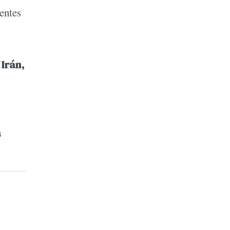
entes
 Irán,
s
a