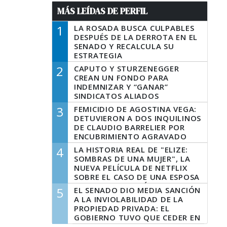
MÁS LEÍDAS DE PERFIL
1
LA ROSADA BUSCA CULPABLES
DESPUÉS DE LA DERROTA EN EL
SENADO Y RECALCULA SU
ESTRATEGIA
2
CAPUTO Y STURZENEGGER
CREAN UN FONDO PARA
INDEMNIZAR Y “GANAR”
SINDICATOS ALIADOS
3
FEMICIDIO DE AGOSTINA VEGA:
DETUVIERON A DOS INQUILINOS
DE CLAUDIO BARRELIER POR
ENCUBRIMIENTO AGRAVADO
4
LA HISTORIA REAL DE "ELIZE:
SOMBRAS DE UNA MUJER", LA
NUEVA PELÍCULA DE NETFLIX
SOBRE EL CASO DE UNA ESPOSA
QUE DESCUARTIZÓ A SU
5
EL SENADO DIO MEDIA SANCIÓN
MARIDO
A LA INVIOLABILIDAD DE LA
PROPIEDAD PRIVADA: EL
GOBIERNO TUVO QUE CEDER EN
LA LEY DEL MANEJO DEL FUEGO