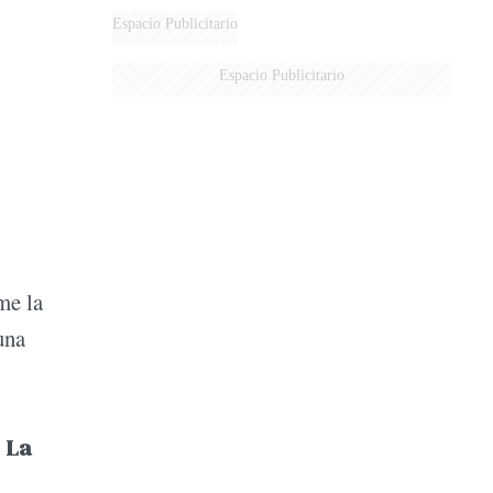
Espacio Publicitario
Espacio Publicitario
me la
una
.
La