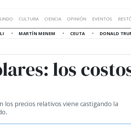
UNDO
CULTURA
CIENCIA
OPINIÓN
EVENTOS
REST
LLI
MARTÍN MENEM
CEUTA
DONALD TRU
lares: los costo
 los precios relativos viene castigando la
do.