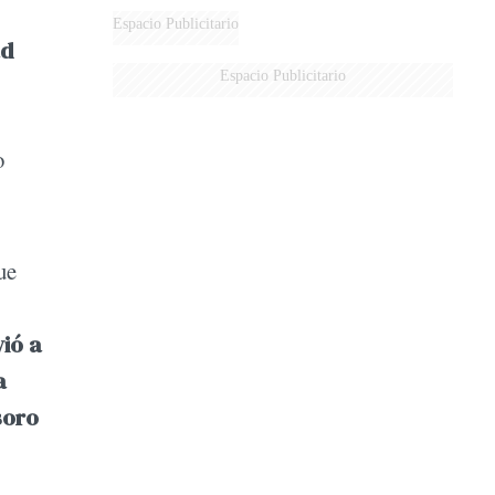
Espacio Publicitario
ad
Espacio Publicitario
o
ue
ió a
a
soro