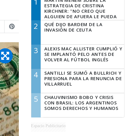
1
MARTÍN MENEM SOBRE LA
ESTRATEGIA DE CRISTINA
KIRCHNER: "NO CREO QUE
ALGUIEN DE AFUERA LE PUEDA
DECIR A LA JUSTICIA LO QUE
2
QUÉ DIJO BARDEM DE LA
TIENE QUE HACER"
INVASIÓN DE CEUTA
3
ALEXIS MAC ALLISTER CUMPLIÓ Y
SE IMPLANTÓ PELO ANTES DE
VOLVER AL FÚTBOL INGLÉS
4
SANTILLI SE SUMÓ A BULLRICH Y
PRESIONA PARA LA RENUNCIA DE
VILLARRUEL
5
CHAUVINISMO BOBO Y CRISIS
CON BRASIL: LOS ARGENTINOS
SOMOS DERECHOS Y HUMANOS
Espacio Publicitario