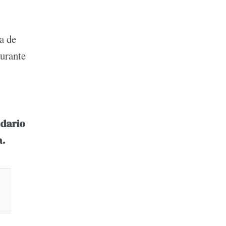
a de
durante
ndario
a.