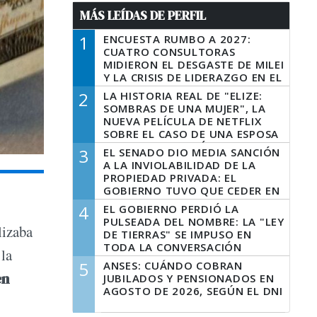
MÁS LEÍDAS DE PERFIL
1
ENCUESTA RUMBO A 2027:
CUATRO CONSULTORAS
MIDIERON EL DESGASTE DE MILEI
Y LA CRISIS DE LIDERAZGO EN EL
PERONISMO
2
LA HISTORIA REAL DE "ELIZE:
SOMBRAS DE UNA MUJER", LA
NUEVA PELÍCULA DE NETFLIX
SOBRE EL CASO DE UNA ESPOSA
QUE DESCUARTIZÓ A SU
3
EL SENADO DIO MEDIA SANCIÓN
MARIDO
A LA INVIOLABILIDAD DE LA
PROPIEDAD PRIVADA: EL
GOBIERNO TUVO QUE CEDER EN
LA LEY DEL MANEJO DEL FUEGO
4
EL GOBIERNO PERDIÓ LA
PULSEADA DEL NOMBRE: LA "LEY
lizaba
DE TIERRAS" SE IMPUSO EN
TODA LA CONVERSACIÓN
 la
DIGITAL
5
ANSES: CUÁNDO COBRAN
en
JUBILADOS Y PENSIONADOS EN
AGOSTO DE 2026, SEGÚN EL DNI