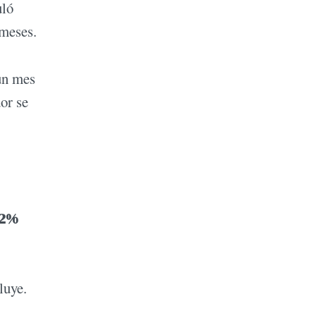
uló
 meses.
 un mes
or se
,2%
luye.