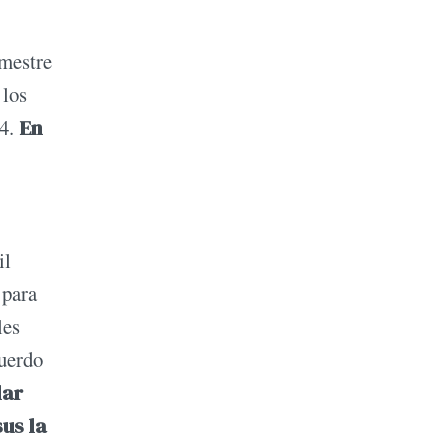
emestre
 los
24.
En
il
 para
les
cuerdo
lar
us la