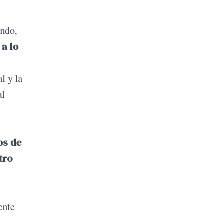
ando,
 a lo
l y la
al
os de
tro
ente