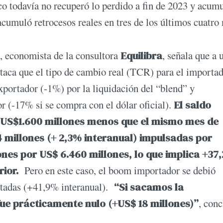
ico todavía no recuperó lo perdido a fin de 2023 y acum
acumuló retrocesos reales en tres de los últimos cuatro
, economista de la consultora
Equilibra
, señala que a
staca que el tipo de cambio real (TCR) para el importad
portador (-1%) por la liquidación del “blend” y
or (-17% si se compra con el dólar oficial).
El saldo
 (US$1.600 millones menos que el mismo mes de
4 millones (+ 2,3% interanual) impulsadas por
es por US$ 6.460 millones, lo que implica +37
ior.
Pero en este caso, el boom importador se debió
rtadas (+41,9% interanual).
“Si sacamos la
 fue prácticamente nulo (+US$ 18 millones)”
, conc