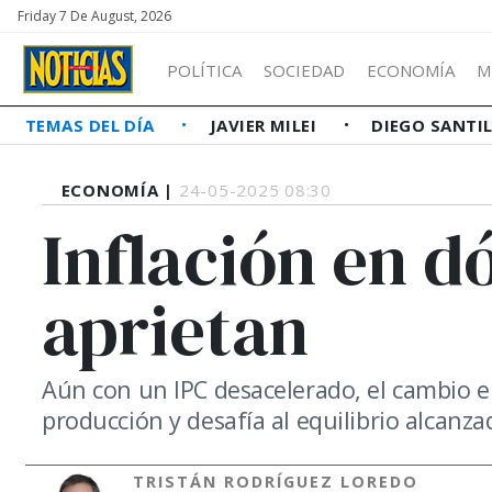
Friday 7 De August, 2026
POLÍTICA
SOCIEDAD
ECONOMÍA
M
TEMAS DEL DÍA
JAVIER MILEI
DIEGO SANTI
ECONOMÍA |
24-05-2025 08:30
Inflación en dó
aprietan
Aún con un IPC desacelerado, el cambio en
producción y desafía al equilibrio alcanza
TRISTÁN RODRÍGUEZ LOREDO