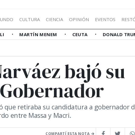
UNDO
CULTURA
CIENCIA
OPINIÓN
EVENTOS
REST
LLI
MARTÍN MENEM
CEUTA
DONALD TRU
Narváez bajó su
 Gobernador
ó que retiraba su candidatura a gobernador d
rdo entre Massa y Macri.
COMPARTÍ ESTA NOTA