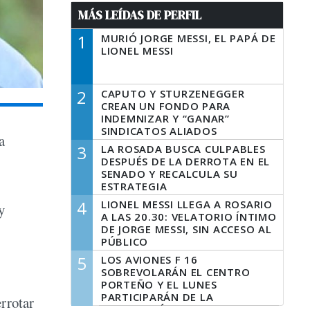
MÁS LEÍDAS DE PERFIL
1
MURIÓ JORGE MESSI, EL PAPÁ DE
LIONEL MESSI
2
CAPUTO Y STURZENEGGER
CREAN UN FONDO PARA
INDEMNIZAR Y “GANAR”
SINDICATOS ALIADOS
a
3
LA ROSADA BUSCA CULPABLES
DESPUÉS DE LA DERROTA EN EL
SENADO Y RECALCULA SU
ESTRATEGIA
4
LIONEL MESSI LLEGA A ROSARIO
y
A LAS 20.30: VELATORIO ÍNTIMO
DE JORGE MESSI, SIN ACCESO AL
PÚBLICO
5
LOS AVIONES F 16
SOBREVOLARÁN EL CENTRO
PORTEÑO Y EL LUNES
PARTICIPARÁN DE LA
errotar
CELEBRACIÓN DE LA FUERZA