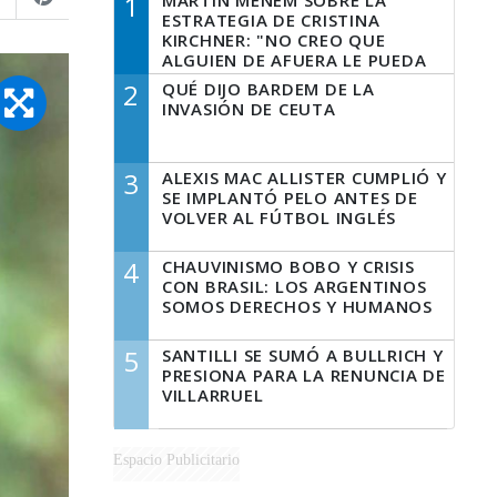
1
MARTÍN MENEM SOBRE LA
ESTRATEGIA DE CRISTINA
KIRCHNER: "NO CREO QUE
ALGUIEN DE AFUERA LE PUEDA
DECIR A LA JUSTICIA LO QUE
2
QUÉ DIJO BARDEM DE LA
TIENE QUE HACER"
INVASIÓN DE CEUTA
3
ALEXIS MAC ALLISTER CUMPLIÓ Y
SE IMPLANTÓ PELO ANTES DE
VOLVER AL FÚTBOL INGLÉS
4
CHAUVINISMO BOBO Y CRISIS
CON BRASIL: LOS ARGENTINOS
SOMOS DERECHOS Y HUMANOS
5
SANTILLI SE SUMÓ A BULLRICH Y
PRESIONA PARA LA RENUNCIA DE
VILLARRUEL
Espacio Publicitario