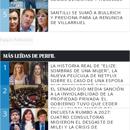
5
SANTILLI SE SUMÓ A BULLRICH
Y PRESIONA PARA LA RENUNCIA
DE VILLARRUEL
Espacio Publicitario
MÁS LEÍDAS DE PERFIL
1
LA HISTORIA REAL DE "ELIZE:
SOMBRAS DE UNA MUJER", LA
NUEVA PELÍCULA DE NETFLIX
SOBRE EL CASO DE UNA ESPOSA
QUE DESCUARTIZÓ A SU
2
EL SENADO DIO MEDIA SANCIÓN
MARIDO
A LA INVIOLABILIDAD DE LA
PROPIEDAD PRIVADA: EL
GOBIERNO TUVO QUE CEDER
EN LA LEY DEL MANEJO DEL
3
ENCUESTA RUMBO A 2027:
FUEGO
CUATRO CONSULTORAS
MIDIERON EL DESGASTE DE
MILEI Y LA CRISIS DE