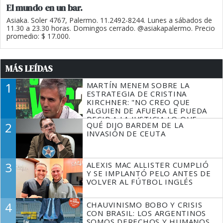
El mundo en un bar.
Asiaka. Soler 4767, Palermo. 11.2492-8244. Lunes a sábados de
11.30 a 23.30 horas. Domingos cerrado. @asiakapalermo. Precio
promedio: $ 17.000.
MÁS LEÍDAS
1
MARTÍN MENEM SOBRE LA
ESTRATEGIA DE CRISTINA
KIRCHNER: "NO CREO QUE
ALGUIEN DE AFUERA LE PUEDA
DECIR A LA JUSTICIA LO QUE
2
QUÉ DIJO BARDEM DE LA
TIENE QUE HACER"
INVASIÓN DE CEUTA
3
ALEXIS MAC ALLISTER CUMPLIÓ
Y SE IMPLANTÓ PELO ANTES DE
VOLVER AL FÚTBOL INGLÉS
4
CHAUVINISMO BOBO Y CRISIS
CON BRASIL: LOS ARGENTINOS
SOMOS DERECHOS Y HUMANOS