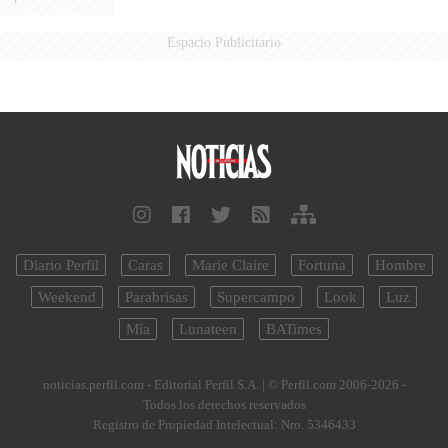
Espacio Publicitario
Diario Perfil
Caras
Marie Claire
Fortuna
Hombre
Weekend
Parabrisas
Supercampo
Look
Luz
Mía
Lunateen
BATimes
noticias.perfil.com - Editorial Perfil S.A.
| © Perfil.com 2006-2026 -
Todos los derechos reservados
Registro de Propiedad Intelectual: Nro. 5346433