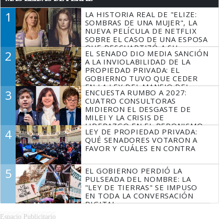
1
LA HISTORIA REAL DE "ELIZE:
SOMBRAS DE UNA MUJER", LA
NUEVA PELÍCULA DE NETFLIX
SOBRE EL CASO DE UNA ESPOSA
QUE DESCUARTIZÓ A SU
2
EL SENADO DIO MEDIA SANCIÓN
MARIDO
A LA INVIOLABILIDAD DE LA
PROPIEDAD PRIVADA: EL
GOBIERNO TUVO QUE CEDER
EN LA LEY DEL MANEJO DEL
3
ENCUESTA RUMBO A 2027:
FUEGO
CUATRO CONSULTORAS
MIDIERON EL DESGASTE DE
MILEI Y LA CRISIS DE
LIDERAZGO EN EL PERONISMO
4
LEY DE PROPIEDAD PRIVADA:
QUÉ SENADORES VOTARON A
FAVOR Y CUÁLES EN CONTRA
5
EL GOBIERNO PERDIÓ LA
PULSEADA DEL NOMBRE: LA
"LEY DE TIERRAS" SE IMPUSO
EN TODA LA CONVERSACIÓN
DIGITAL
Espacio Publicitario