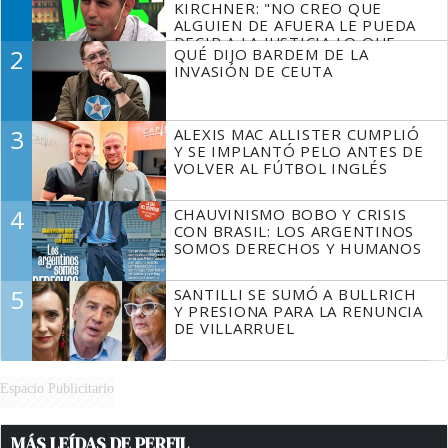
KIRCHNER: "NO CREO QUE
ALGUIEN DE AFUERA LE PUEDA
DECIR A LA JUSTICIA LO QUE
2
QUÉ DIJO BARDEM DE LA
TIENE QUE HACER"
INVASIÓN DE CEUTA
3
ALEXIS MAC ALLISTER CUMPLIÓ
Y SE IMPLANTÓ PELO ANTES DE
VOLVER AL FÚTBOL INGLÉS
4
CHAUVINISMO BOBO Y CRISIS
CON BRASIL: LOS ARGENTINOS
SOMOS DERECHOS Y HUMANOS
5
SANTILLI SE SUMÓ A BULLRICH
Y PRESIONA PARA LA RENUNCIA
DE VILLARRUEL
Espacio Publicitario
MÁS LEÍDAS DE PERFIL