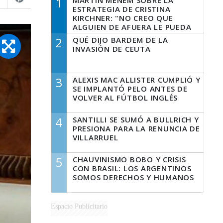
1
MARTÍN MENEM SOBRE LA
ESTRATEGIA DE CRISTINA
KIRCHNER: "NO CREO QUE
ALGUIEN DE AFUERA LE PUEDA
DECIR A LA JUSTICIA LO QUE
2
QUÉ DIJO BARDEM DE LA
TIENE QUE HACER"
INVASIÓN DE CEUTA
3
ALEXIS MAC ALLISTER CUMPLIÓ Y
SE IMPLANTÓ PELO ANTES DE
VOLVER AL FÚTBOL INGLÉS
4
SANTILLI SE SUMÓ A BULLRICH Y
PRESIONA PARA LA RENUNCIA DE
VILLARRUEL
5
CHAUVINISMO BOBO Y CRISIS
CON BRASIL: LOS ARGENTINOS
SOMOS DERECHOS Y HUMANOS
Espacio Publicitario