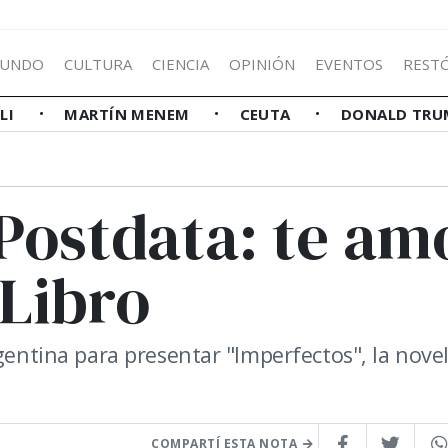
UNDO
CULTURA
CIENCIA
OPINIÓN
EVENTOS
REST
LLI
MARTÍN MENEM
CEUTA
DONALD TRU
Postdata: te am
 Libro
rgentina para presentar "Imperfectos", la nove
COMPARTÍ ESTA NOTA