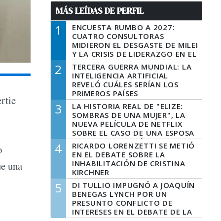
MÁS LEÍDAS DE PERFIL
1
ENCUESTA RUMBO A 2027:
CUATRO CONSULTORAS
MIDIERON EL DESGASTE DE MILEI
Y LA CRISIS DE LIDERAZGO EN EL
PERONISMO
2
TERCERA GUERRA MUNDIAL: LA
INTELIGENCIA ARTIFICIAL
REVELÓ CUÁLES SERÍAN LOS
PRIMEROS PAÍSES
ertie
LATINOAMERICANOS EN SER
3
LA HISTORIA REAL DE "ELIZE:
DERROTADOS
SOMBRAS DE UNA MUJER", LA
NUEVA PELÍCULA DE NETFLIX
SOBRE EL CASO DE UNA ESPOSA
QUE DESCUARTIZÓ A SU
4
RICARDO LORENZETTI SE METIÓ
o
MARIDO
EN EL DEBATE SOBRE LA
INHABILITACIÓN DE CRISTINA
ue una
KIRCHNER
5
DI TULLIO IMPUGNÓ A JOAQUÍN
BENEGAS LYNCH POR UN
PRESUNTO CONFLICTO DE
INTERESES EN EL DEBATE DE LA
LEY DE TIERRAS